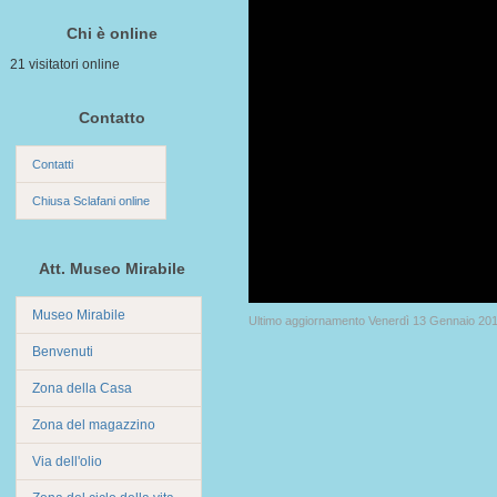
Chi è online
21 visitatori online
Contatto
Contatti
Chiusa Sclafani online
Att. Museo Mirabile
Museo Mirabile
Ultimo aggiornamento Venerdì 13 Gennaio 20
Benvenuti
Zona della Casa
Zona del magazzino
Via dell'olio