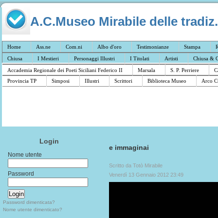
A.C.Museo Mirabile delle tradiz.
Home
Ass.ne
Com.ni
Albo d'oro
Testimonianze
Stampa
R
Chiusa
I Mestieri
Personaggi Illustri
I Titolati
Artisti
Chiusa & C
Accademia Regionale dei Poeti Siciliani Federico II
Marsala
S. P. Perriere
C
Provincia TP
Simposi
Illustri
Scrittori
Biblioteca Museo
Arco C
Login
e immaginai
Nome utente
Scritto da Totò Mirabile
Password
Venerdì 13 Gennaio 2012 23:49
Password dimenticata?
Nome utente dimenticato?