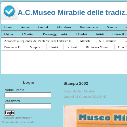
A.C.Museo Mirabile delle tradiz.
Home
Ass.ne
Com.ni
Albo d'oro
Testimonianze
Stampa
R
Chiusa
I Mestieri
Personaggi Illustri
I Titolati
Artisti
Chiusa & C
Accademia Regionale dei Poeti Siciliani Federico II
Marsala
S. P. Perriere
C
Provincia TP
Simposi
Illustri
Scrittori
Biblioteca Museo
Arco C
Login
Stampa 2002
Nome utente
Scritto da Totò Mirabile
Venerdì 21 Gennaio 2011 09:47
Password
Password dimenticata?
Nome utente dimenticato?