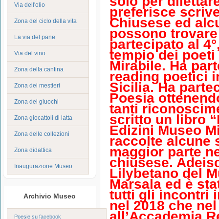
solo per dilettar
Via dell'olio
preferisce scrive
Chiusese ed alc
Zona del ciclo della vita
possono trovare 
La via del pane
partecipato al 4°
tempio dei poeti 
Via del vino
Mirabile. Ha part
Zona della cantina
reading poetici i
Sicilia. Ha parte
Zona dei mestieri
Poesia ottenend
Zona dei giuochi
tanti riconoscim
scritto un libro
Zona giocattoli di latta
Edizini Museo Mi
Zona delle collezioni
raccolte alcune 
maggior parte ne
Zona didattica
chiusese. Adeis
Inaugurazione Museo
Lilybetano del M
Marsala ed è sta
tutti gli incontri
Archivio Museo
nel 2018 che nel
all’Accademia Re
Poesie su facebook