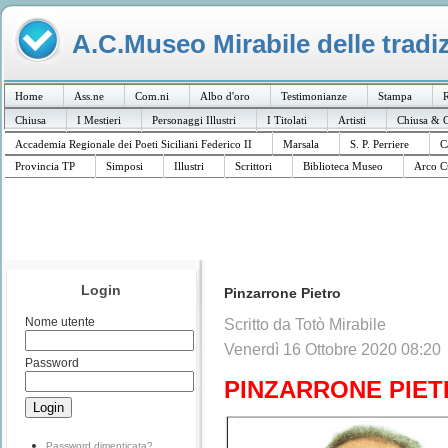
A.C.Museo Mirabile delle tradiz
Home
Ass.ne
Com.ni
Albo d'oro
Testimonianze
Stampa
R
Chiusa
I Mestieri
Personaggi Illustri
I Titolati
Artisti
Chiusa & C
Accademia Regionale dei Poeti Siciliani Federico II
Marsala
S. P. Perriere
C
Provincia TP
Simposi
Illustri
Scrittori
Biblioteca Museo
Arco C
Login
Pinzarrone Pietro
Nome utente
Scritto da Totò Mirabile
Venerdì 16 Ottobre 2020 08:20
Password
PINZARRONE PIE
Password dimenticata?