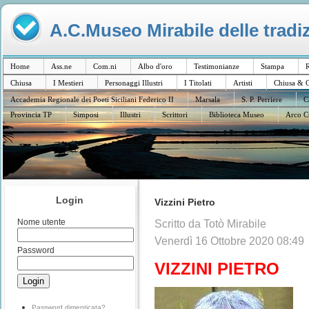
A.C.Museo Mirabile delle tradiz
Home
Ass.ne
Com.ni
Albo d'oro
Testimonianze
Stampa
R
Chiusa
I Mestieri
Personaggi Illustri
I Titolati
Artisti
Chiusa & C
Accademia Regionale dei Poeti Siciliani Federico II
Marsala
S. P. Perriere
C
Provincia TP
Simposi
Illustri
Scrittori
Biblioteca Museo
Arco C
Login
Vizzini Pietro
Nome utente
Scritto da Totò Mirabile
Venerdì 16 Ottobre 2020 08:49
Password
VIZZINI PIETRO
Password dimenticata?