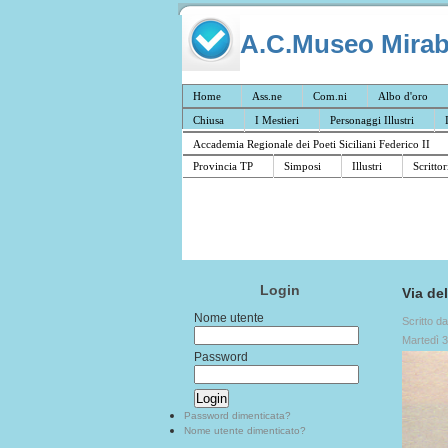
A.C.Museo Mirabil
Home
Ass.ne
Com.ni
Albo d'oro
Chiusa
I Mestieri
Personaggi Illustri
Accademia Regionale dei Poeti Siciliani Federico II
Provincia TP
Simposi
Illustri
Scrittor
Login
Via de
Nome utente
Scritto d
Martedì 
Password
Password dimenticata?
Nome utente dimenticato?