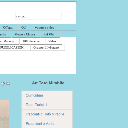
C/Terzi
Quì
youtube video
anda
Meteo a Chiusa
Siti Web
o Marsala
100 Pietanze
Video
PUBBLICAZIONI
Gruppo Lilybetano
Att.Toto Mirabile
Curriculum
Tours Turistici
I racconti di Totò Mirabile
Escursioni e Varie