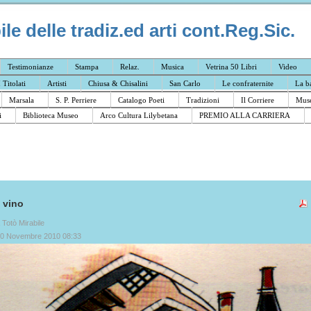
e delle tradiz.ed arti cont.Reg.Sic.
Testimonianze
Stampa
Relaz.
Musica
Vetrina 50 Libri
Video
I Titolati
Artisti
Chiusa & Chisalini
San Carlo
Le confraternite
La b
Marsala
S. P. Perriere
Catalogo Poeti
Tradizioni
Il Corriere
Muse
i
Biblioteca Museo
Arco Cultura Lilybetana
PREMIO ALLA CARRIERA
l vino
a Totò Mirabile
30 Novembre 2010 08:33