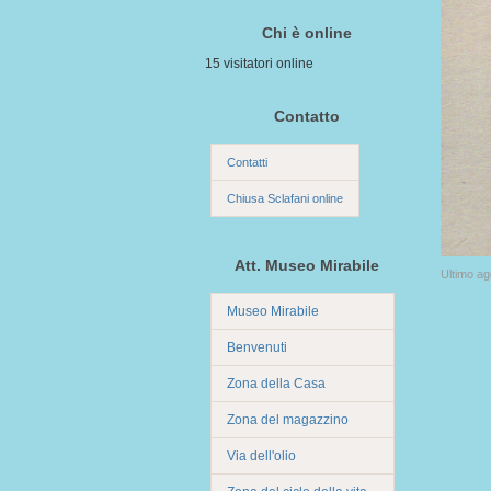
Chi è online
15 visitatori online
Contatto
Contatti
Chiusa Sclafani online
Att. Museo Mirabile
Ultimo a
Museo Mirabile
Benvenuti
Zona della Casa
Zona del magazzino
Via dell'olio