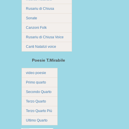
Rusariu di Chiusa
Sonate
Canzoni Folk
Rusariu di Chiusa Voice
Canti Natalizi voice
Poesie T.Mirabile
video poesie
Primo quarto
Secondo Quarto
Terzo Quarto
Terzo Quarto Più
Ultimo Quarto