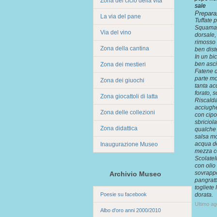
Zona del ciclo della vita
sale
Prepara
La via del pane
Tuffate p
Squamate
Via del vino
dorsale,
rimosso 
Zona della cantina
ben dist
In un bi
ben asci
Zona dei mestieri
Fatene d
parte mo
Zona dei giuochi
tanta ac
forato, s
Zona giocattoli di latta
Riscalda
acciughe 
Zona delle collezioni
con cipol
sbriciol
Zona didattica
qualche 
salsa mo
acqua de
Inaugurazione Museo
mezza co
Scolatel
con olio
sovrappo
Archivio Museo
pangratt
togliete 
Poesie su facebook
dorata.
Ultimo a
Albo d'oro anni 2000/2010