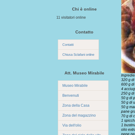
Chi è online
11 visitatori online
Contatto
Contatti
Chiusa Sclafani online
Att. Museo Mirabile
Ingredie
320 g di
600 g di
Museo Mirabile
4
acciu
250 g d
Benvenuti
50 g di p
50 g di 
Zona della Casa
50 g ma
pane gra
Zona del magazzino
70 g di
c
1 spicch
1 bustin
Via dell'olio
olio
extr
pepe
ner