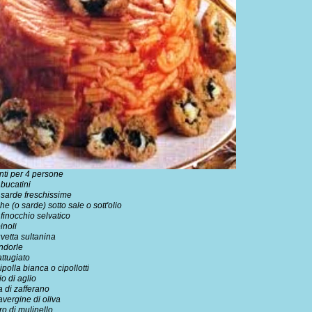
nti per 4 persone
 bucatini
 sarde freschissime
ghe
(o sarde) sotto sale o sott'olio
i
finocchio
selvatico
inoli
uvetta sultanina
ndorle
ttugiato
ipolla
bianca o cipollotti
io di
aglio
a di
zafferano
avergine di oliva
o di mulinello