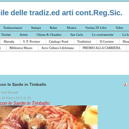
e delle tradiz.ed arti cont.Reg.Sic.
Testimonianze
Stampa
Relaz.
Musica
Vetrina 50 Libri
Video
I Titolati
Artisti
Chiusa & Chisalini
San Carlo
Le confraternite
La b
Marsala
S. P. Perriere
Catalogo Poeti
Tradizioni
Il Corriere
Muse
i
Biblioteca Museo
Arco Cultura Lilybetana
PREMIO ALLA CARRIERA
con le Sarde in Timballo
a Totò Mirabile
ì 28 Marzo 2012 11:25
con le Sarde in Timballo