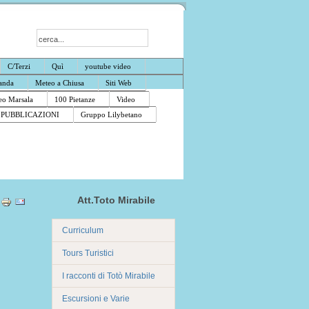
C/Terzi
Quì
youtube video
anda
Meteo a Chiusa
Siti Web
o Marsala
100 Pietanze
Video
PUBBLICAZIONI
Gruppo Lilybetano
Att.Toto Mirabile
Curriculum
Tours Turistici
I racconti di Totò Mirabile
Escursioni e Varie