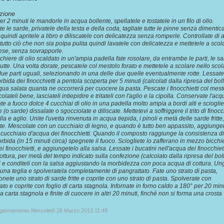
zione
er 2 minuti le mandorle in acqua bollente, spellatele e tostatele in un filo di olio.
 le sarde, privatele della testa e della coda, tagliate tutte le pinne senza dimentica
 quindi apritele a libro e diliscatele con delicatezza senza romperle. Controllate di 
tutto ciò che non sia polpa pulita quindi lavatele con delicatezza e mettetele a scol
ese, senza sovrapporle.
cchiere di olio scaldato in un'ampia padella fate rosolare, da entrambe le parti, le s
utte. Una volta dorate, pescatele col mestolo forato e mettetele a scolare nello scol
ue parti uguali, selezionando in una delle due quelle eventualmente rotte. Lessate
rbida dei finocchietti a pentola scoperta per 5 minuti (calcolati dalla ripresa del boll
qua salata quanta ne occorrerà per cuocere la pasta. Pescate i finocchietti col mest
colateli bene, lasciateli intiepidire e tritateli con l'aglio e la cipolla. Conservate l'acq
te a fuoco dolce 4 cucchiai di olio in una padella molto ampia a bordi alti e scioglie
(o sarde) dissalate o sgocciolate e diliscate. Mettetevi a soffriggere il trito di finocc
la e aglio. Unite l'uvetta rinvenuta in acqua tiepida, i pinoli e metà delle sarde fritte
ate. Mescolate con un cucchiaio di legno, e quando è tutto ben appassito, aggiunge
cucchiaio d'acqua dei finocchietti. Quando il composto raggiunge la consistenza d
rbida (in 15 minuti circa) spegnete il fuoco. Sciogliete lo zafferano in mezzo bicchi
i finocchietti, e aggiungetelo alla salsa. Lessate i bucatini nell'acqua dei finocchiett
ttura, per metà del tempo indicato sulla confezione (calcolato dalla ripresa del boll
i e conditeli con la salsa aggiustando la morbidezza con poca acqua di cottura. Un
 una teglia e spolveratela completamente di pangrattato. Fate uno strato di pasta,
nete uno strato di sarde fritte e coprite con uno strato di pasta. Spolverate con
ato e coprite con foglio di carta stagnola. Infornate in forno caldo a 180° per 20 minu
la carta stagnola e finite di cuocere in altri 20 minuti, finché non si forma una crosta
ggiornamento Mercoledì 28 Marzo 2012 11:49