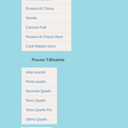
Rusariu di Chiusa
Sonate
Canzoni Folk
Rusariu di Chiusa Voice
Canti Natalizi voice
Poesie T.Mirabile
video poesie
Primo quarto
Secondo Quarto
Terzo Quarto
Terzo Quarto Più
Ultimo Quarto