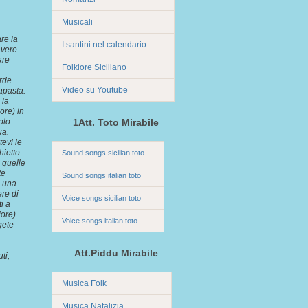
Musicali
re la
I santini nel calendario
avere
are
Folklore Siciliano
arde
Video su Youtube
apasta.
 la
ore) in
olo
1Att. Toto Mirabile
ua.
tevi le
hietto
Sound songs sicilian toto
, quelle
te
Sound songs italian toto
i una
ere di
Voice songs sicilian toto
i a
ore).
Voice songs italian toto
gete
Att.Piddu Mirabile
ti,
Musica Folk
Musica Natalizia