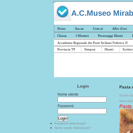
A.C.Museo Mirabil
Home
Ass.ne
Com.ni
Albo d'oro
Chiusa
I Mestieri
Personaggi Illustri
Accademia Regionale dei Poeti Siciliani Federico II
Provincia TP
Simposi
Illustri
Scrittor
Login
Pasta 
Nome utente
Scritto d
Mercoled
Password
Pasta 
Password dimenticata?
Nome utente dimenticato?