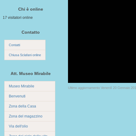
Chi è online
17 visitatori online
Contatto
Contatti
Chiusa Sclafani online
Att. Museo Mirabile
Museo Mirabile
Ultimo aggiornamento Venerdì 20 Gennaio 20
Benvenuti
Zona della Casa
Zona del magazzino
Via dell'olio