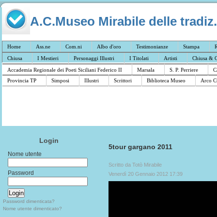
A.C.Museo Mirabile delle tradiz.
Home
Ass.ne
Com.ni
Albo d'oro
Testimonianze
Stampa
R
Chiusa
I Mestieri
Personaggi Illustri
I Titolati
Artisti
Chiusa & C
Accademia Regionale dei Poeti Siciliani Federico II
Marsala
S. P. Perriere
C
Provincia TP
Simposi
Illustri
Scrittori
Biblioteca Museo
Arco C
Login
5tour gargano 2011
Nome utente
Scritto da Totò Mirabile
Password
Venerdì 20 Gennaio 2012 17:39
Password dimenticata?
Nome utente dimenticato?