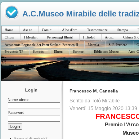
A.C.Museo Mirabile delle tradiz
Home
Ass.ne
Com.ni
Albo d'oro
Testimonianze
Stampa
R
Chiusa
I Mestieri
Personaggi Illustri
I Titolati
Artisti
Chiusa & C
Accademia Regionale dei Poeti Siciliani Federico II
Marsala
S. P. Perriere
C
Provincia TP
Simposi
Illustri
Scrittori
Biblioteca Museo
Arco C
Login
Francesco M. Cannella
Nome utente
Scritto da Totò Mirabile
Venerdì 15 Maggio 2020 13:39
Password
FRANCESCO
Premio l'Arco
Museo 
Password dimenticata?