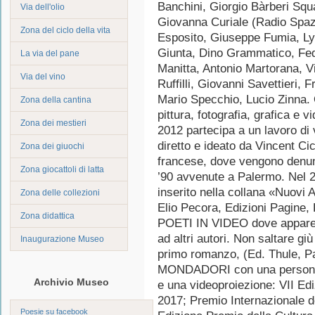
Banchini, Giorgio Bàrberi Squa
Via dell'olio
Giovanna Curiale (Radio Spazi
Zona del ciclo della vita
Esposito, Giuseppe Fumia, Lyd
Giunta, Dino Grammatico, Fed
La via del pane
Manitta, Antonio Martorana, 
Via del vino
Ruffilli, Giovanni Savettieri
Mario Specchio, Lucio Zinna. O
Zona della cantina
pittura, fotografia, grafica e 
Zona dei mestieri
2012 partecipa a un lavoro d
diretto e ideato da Vincent Cic
Zona dei giuochi
francese, dove vengono denunci
Zona giocattoli di latta
’90 avvenute a Palermo. Nel 20
inserito nella collana «Nuovi 
Zona delle collezioni
Elio Pecora, Edizioni Pagine, R
Zona didattica
POETI IN VIDEO dove appare 
ad altri autori. Non saltare gi
Inaugurazione Museo
primo romanzo, (Ed. Thule, Pa
MONDADORI con una personale d
Archivio Museo
e una videoproiezione: VII Edi
2017; Premio Internazionale de
Poesie su facebook