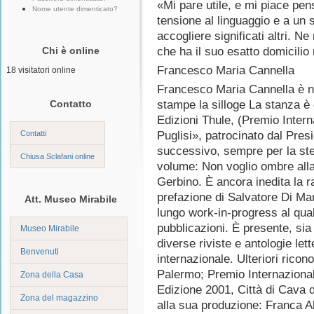
«Mi pare utile, e mi piace pens
Nome utente dimenticato?
tensione al linguaggio e a un
accogliere significati altri. Ne
Chi è online
che ha il suo esatto domicilio
Francesco Maria Cannella
18 visitatori online
Francesco Maria Cannella è n
Contatto
stampe la silloge La stanza è 
Edizioni Thule, (Premio Inter
Contatti
Puglisi», patrocinato dal Pres
successivo, sempre per la ste
Chiusa Sclafani online
volume: Non voglio ombre alla 
Gerbino. È ancora inedita la 
prefazione di Salvatore Di Mar
Att. Museo Mirabile
lungo work-in-progress al qua
pubblicazioni. È presente, sia
Museo Mirabile
diverse riviste e antologie let
Benvenuti
internazionale. Ulteriori rico
Palermo; Premio Internazionale
Zona della Casa
Edizione 2001, Città di Cava de’
Zona del magazzino
alla sua produzione: Franca Al