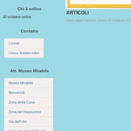
Chi è online
ARTICOLI
30 visitatori online
Ultimo aggiornamento Sabato 05 Febbraio 201
Contatto
Contatti
Chiusa Sclafani online
Att. Museo Mirabile
Museo Mirabile
Benvenuti
Zona della Casa
Zona del magazzino
Via dell'olio