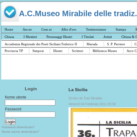
A.C.Museo Mirabile delle tradiz.
Home
Ass.ne
Com.ni
Albo d'oro
Testimonianze
Stampa
R
Chiusa
I Mestieri
Personaggi Illustri
I Titolati
Artisti
Chiusa & C
Accademia Regionale dei Poeti Siciliani Federico II
Marsala
S. P. Perriere
C
Provincia TP
Simposi
Illustri
Scrittori
Biblioteca Museo
Arco C
Login
La Sicilia
Nome utente
Scritto da Totò Mirabile
Venerdì 04 Febbraio 2011 20:38
Password
Password dimenticata?
Nome utente dimenticato?