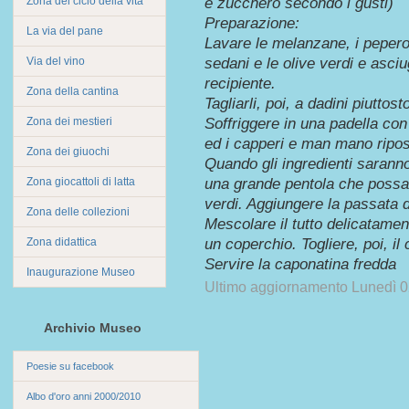
Zona del ciclo della vita
e zucchero secondo i gusti)
Preparazione:
La via del pane
Lavare le melanzane, i peperoni
Via del vino
sedani e le olive verdi e asci
recipiente.
Zona della cantina
Tagliarli, poi, a dadini piuttost
Zona dei mestieri
Soffriggere in una padella con 
ed i capperi e man mano riposa
Zona dei giuochi
Quando gli ingredienti saranno 
Zona giocattoli di latta
una grande pentola che possa c
verdi. Aggiungere la passata 
Zona delle collezioni
Mescolare il tutto delicatamen
Zona didattica
un coperchio. Togliere, poi, il
Servire la caponatina fredda
Inaugurazione Museo
Ultimo aggiornamento Lunedì 0
Archivio Museo
Poesie su facebook
Albo d'oro anni 2000/2010