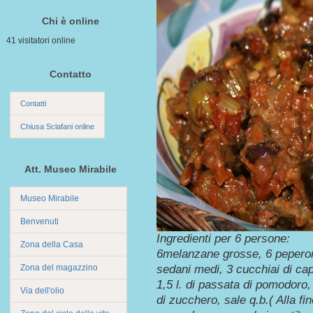
Chi è online
41 visitatori online
Contatto
Contatti
Chiusa Sclafani online
Att. Museo Mirabile
Museo Mirabile
Benvenuti
Ingredienti per 6 persone:
Zona della Casa
6melanzane grosse, 6 peperoni 
Zona del magazzino
sedani medi, 3 cucchiai di cap
1,5 l. di passata di pomodoro, 
Via dell'olio
di zucchero, sale q.b.( Alla f