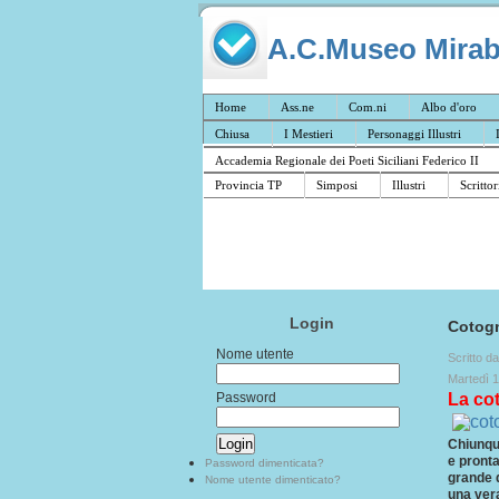
A.C.Museo Mirabil
Home
Ass.ne
Com.ni
Albo d'oro
Chiusa
I Mestieri
Personaggi Illustri
Accademia Regionale dei Poeti Siciliani Federico II
Provincia TP
Simposi
Illustri
Scrittor
Login
Cotog
Nome utente
Scritto d
Martedì 
Password
La co
Chiunque
e pronta
Password dimenticata?
grande q
Nome utente dimenticato?
una vera