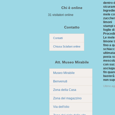
dentro d
sicuram
Chi è online
Ingredie
mele cot
31 visitatori online
zucche
limoni
stampi d
Contatto
foglie d
Procedi
Le mele 
Contatti
limone t
fino a q
Chiusa Sclafani online
schiacci
ultimata
posta su
mescolar
Att. Museo Mirabile
con succ
asciugar
fin quan
Museo Mirabile
basterà 
non sup
Benvenuti
Ultimo a
Zona della Casa
Zona del magazzino
Via dell'olio