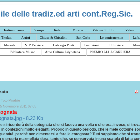
e delle tradiz.ed arti cont.Reg.Sic.
Testimonianze
Stampa
Relaz.
Musica
Vetrina 50 Libri
Video
I Titolati
Artisti
Chiusa & Chisalini
San Carlo
Le confraternite
La b
Marsala
S. P. Perriere
Catalogo Poeti
Tradizioni
Il Corriere
Muse
i
Biblioteca Museo
Arco Cultura Lilybetana
PREMIO ALLA CARRIERA
nata
a Totò Mirabile
15 Novembre 2011 07:05
tognata
 si ricorderà della cotognata che si faceva una volta e che ora, invece, si trova
 in confezioni molto eleganti. Proprio in questo periodo, che le mele cotogne so
uantità, perché non cimentarsi a fare la cotognata? Tutti sappiamo che si tratta
 e propria marmellata dura, tanto che, se conservata in una scatola di latta co