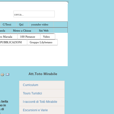
C/Terzi
Quì
youtube video
anda
Meteo a Chiusa
Siti Web
o Marsala
100 Pietanze
Video
PUBBLICAZIONI
Gruppo Lilybetano
Att.Toto Mirabile
Curriculum
Tours Turistici
 bella
I racconti di Totò Mirabile
no in
 di
Escursioni e Varie
n