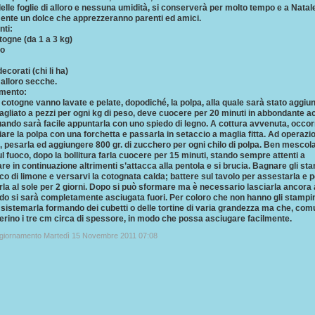
elle foglie di alloro e nessuna umidità, si conserverà per molto tempo e a Natal
ente un dolce che apprezzeranno parenti ed amici.
nti:
ogne (da 1 a 3 kg)
ro
ecorati (chi li ha)
i alloro secche.
mento:
cotogne vanno lavate e pelate, dopodiché, la polpa, alla quale sarà stato aggiu
agliato a pezzi per ogni kg di peso, deve cuocere per 20 minuti in abbondante a
uando sarà facile appuntarla con uno spiedo di legno. A cottura avvenuta, occor
are la polpa con una forchetta e passarla in setaccio a maglia fitta. Ad operazi
, pesarla ed aggiungere 800 gr. di zucchero per ogni chilo di polpa. Ben mescol
l fuoco, dopo la bollitura farla cuocere per 15 minuti, stando sempre attenti a
e in continuazione altrimenti s’attacca alla pentola e si brucia. Bagnare gli st
o di limone e versarvi la cotognata calda; battere sul tavolo per assestarla e p
la al sole per 2 giorni. Dopo si può sformare ma è necessario lasciarla ancora 
do si sarà completamente asciugata fuori. Per coloro che non hanno gli stampin
sistemarla formando dei cubetti o delle tortine di varia grandezza ma che, co
erino i tre cm circa di spessore, in modo che possa asciugare facilmente.
ggiornamento Martedì 15 Novembre 2011 07:08