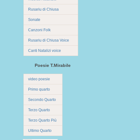
Rusariu di Chiusa
Sonate
Canzoni Folk
Rusariu di Chiusa Voice
Canti Natalizi voice
Poesie T.Mirabile
video poesie
Primo quarto
Secondo Quarto
Terzo Quarto
Terzo Quarto Più
Ultimo Quarto