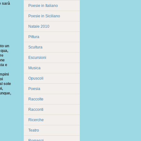
e sarà
Poesie in Italiano
Poesie in Siciliano
Natale 2010
Pittura
nto un
Scultura
cqua,
re
Escursioni
one
ata e
Musica
ampini
Opuscoli
oi
al sole
i,
Poesia
munque,
Raccolte
Racconti
Ricerche
Teatro
Romanzi