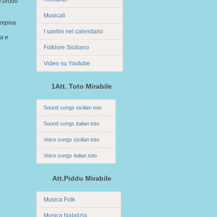
i brodo
Musicali
empiva
I santini nel calendario
ua e
Folklore Siciliano
Video su Youtube
1Att. Toto Mirabile
Sound songs sicilian toto
Sound songs italian toto
Voice songs sicilian toto
Voice songs italian toto
Att.Piddu Mirabile
Musica Folk
Musica Natalizia