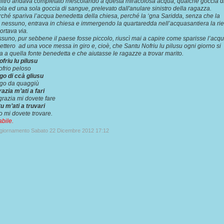
 filtro andava completato mescolando a questa miracolosa acqua, qualche goccia d
tola ed una sola goccia di sangue, prelevato dall'anulare sinistro della ragazza.
ché spariva l’acqua benedetta della chiesa, perché la ‘gna Saridda, senza che la
nessuno, entrava in chiesa e immergendo la quartaredda nell’acquasantiera la ri
ortava via.
suno, pur sebbene il paese fosse piccolo, riuscì mai a capire come sparisse l’acq
edettero ad una voce messa in giro e, cioè, che Santu Nofriu lu pilusu ogni giorno si
a a quella fonte benedetta e che aiutasse le ragazze a trovar marito.
friu lu pilusu
frio peloso
ego di ccà gliusu
ego da quaggiù
razia m’ati a fari
grazia mi dovete fare
u m’ati a truvari
o mi dovete trovare.
abile.
ggiornamento Sabato 22 Dicembre 2012 17:12