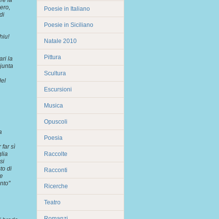
re la
ero,
Poesie in Italiano
di
Poesie in Siciliano
hiu!
Natale 2010
Pittura
ari la
 junta
Scultura
del
Escursioni
Musica
Opuscoli
a
Poesia
 far sì
lia
Raccolte
si
to di
Racconti
he
nto"
Ricerche
Teatro
Romanzi