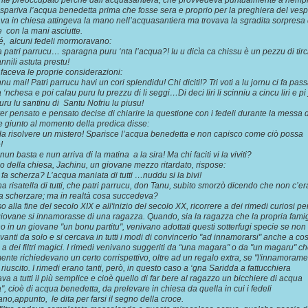
te preoccupato perché dall’acquasantiera, che provvedeva puntualmente a riempi
 spariva l’acqua benedetta prima che fosse sera e proprio per la preghiera del vesp
ava in chiesa attingeva la mano nell’acquasantiera ma trovava la sgradita sorpresa 
 con la mani asciutte.
é, alcuni fedeli mormoravano:
a patri parrucu… sparagna puru ‘nta l’acqua?! Iu u dicìa ca chissu è un pezzu di tirc
nnili astuta prestu!
aceva le proprie considerazioni:
 mai! Patri parrucu havi un cori splendidu! Chi diciti!? Tri voti a lu jornu ci fa pass
nchesa e poi calau puru lu prezzu di li seggi…Di deci liri li scinniu a cincu liri e pi
puru lu santinu di Santu Nofriu lu piusu!
r pensato e pensato decise di chiarire la questione con i fedeli durante la messa 
e giunto al momento della predica disse:
da risolvere un mistero! Sparisce l’acqua benedetta e non capisco come ciò possa
!
un basta e nun arriva di la matina a la sira! Ma chi faciti vi la viviti?
o della chiesa, Jachinu, un giovane mezzo ritardato, rispose:
i fa scherza? L’acqua maniata di tutti …nuddu si la bivi!
a risatella di tutti, che patri parrucu, don Tanu, subito smorzò dicendo che non c’er
a scherzare; ma in realtà cosa succedeva?
o alla fine del secolo XIX e all'inizio del secolo XX, ricorrere a dei rimedi curiosi per
iovane si innamorasse di una ragazza. Quando, sia la ragazza che la propria famig
 in un giovane "un bonu partitu", venivano adottati questi sotterfugi specie se non 
vanti da solo e si cercava in tutti i modi di convincerlo "ad innamorarsi" anche a cos
e a dei filtri magici. I rimedi venivano suggeriti da “una magara" o da "un magaru" c
ente richiedevano un certo corrispettivo, oltre ad un regalo extra, se "l'innamorame
riuscito. I rimedi erano tanti, però, in questo caso a ‘gna Saridda a fattucchiera
ava a tutti il più semplice e cioè quello di far bere al ragazzo un bicchiere di acqua
a", cioè di acqua benedetta, da prelevare in chiesa da quella in cui i fedeli
ano,appunto, le dita per farsi il segno della croce.