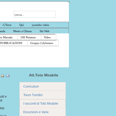
C/Terzi
Quì
youtube video
anda
Meteo a Chiusa
Siti Web
o Marsala
100 Pietanze
Video
PUBBLICAZIONI
Gruppo Lilybetano
Att.Toto Mirabile
Curriculum
Tours Turistici
tti e
di
I racconti di Totò Mirabile
edda
Escursioni e Varie