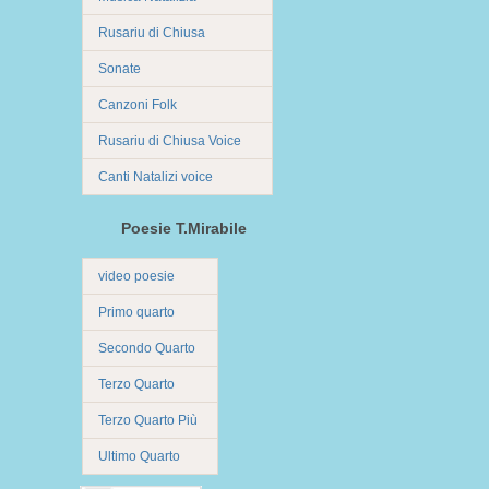
Rusariu di Chiusa
Sonate
Canzoni Folk
Rusariu di Chiusa Voice
Canti Natalizi voice
Poesie T.Mirabile
video poesie
Primo quarto
Secondo Quarto
Terzo Quarto
Terzo Quarto Più
Ultimo Quarto