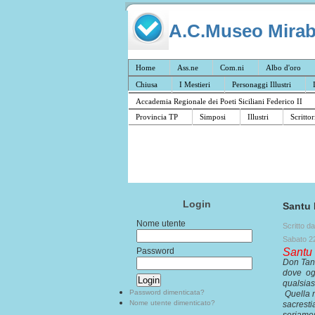
A.C.Museo Mirabil
Home
Ass.ne
Com.ni
Albo d'oro
Chiusa
I Mestieri
Personaggi Illustri
Accademia Regionale dei Poeti Siciliani Federico II
Provincia TP
Simposi
Illustri
Scrittor
Login
Santu 
Nome utente
Scritto d
Sabato 2
Password
Santu 
Don Tanu
dove ogn
qualsiasi
Password dimenticata?
Quella m
Nome utente dimenticato?
sacresti