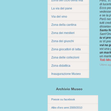
Zona del ciclo della vita
Però, il
di lucer
Ecco per
La via del pane
vedesse 
e se la p
Via del vino
Però nes
tutti cr
Zona della cantina
dissetav
Santu No
Zona dei mestieri
Sant’Ono
iu vi pr
Zona dei giuochi
io Vi pr
vui na g
voi una 
Zona giocattoli di latta
un marit
un marit
Zona delle collezioni
Totò Mir
Ultimo a
Zona didattica
Inaugurazione Museo
Archivio Museo
Poesie su facebook
Albo d'oro anni 2000/2010