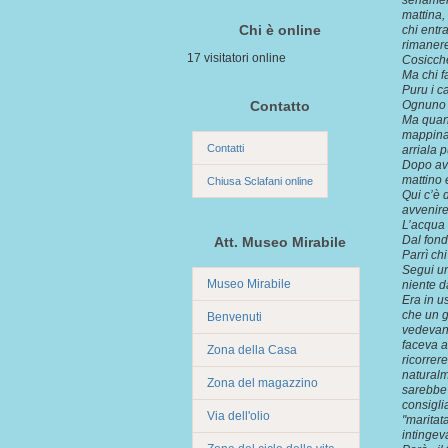
seriamen
mattina,
Chi è online
chi entr
rimanere
17 visitatori online
Cosicch
Ma chi f
Puru i ca
Contatto
Ognuno f
Ma quannu
mappina ‘
Contatti
arriala 
Dopo ave
mattino 
Chiusa Sclafani online
Qui c’è 
avvenire
L’acqua n
Dal fond
Att. Museo Mirabile
Parrì ch
Segui un
Museo Mirabile
niente d
Era in us
che un g
Benvenuti
vedevano
faceva a
Zona della Casa
ricorrer
naturalm
Zona del magazzino
sarebbe 
consigli
Via dell'olio
"maritat
intingev