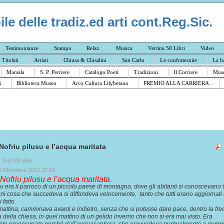
e delle tradiz.ed arti cont.Reg.Sic.
Testimonianze
Stampa
Relaz.
Musica
Vetrina 50 Libri
Video
I Titolati
Artisti
Chiusa & Chisalini
San Carlo
Le confraternite
La b
Marsala
S. P. Perriere
Catalogo Poeti
Tradizioni
Il Corriere
Muse
i
Biblioteca Museo
Arco Cultura Lilybetana
PREMIO ALLA CARRIERA
Nofriu pilusu e l’acqua maritata
a Totò Mirabile
2 Dicembre 2012 17:10
Nofriu pilusu e l’acqua maritata.
 era il parroco di un piccolo paese di montagna, dove gli abitanti si conoscevano tu
i cosa che succedeva si diffondeva velocemente, tanto che tutti erano aggiornati 
 fatto.
attina, camminava avanti e indietro, senza che si potesse dare pace, dentro la fr
a della chiesa, in quel mattino di un gelido inverno che non si era mai visto. Era