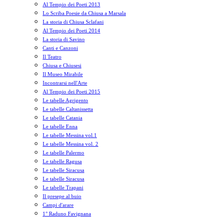
Al Tempio dei Poeti 2013
Lo Scriba Poesie da Chiusa a Marsala
La storia di Chiusa Sclafani
Al Tempio dei Poeti 2014
La storia di Savino
Canti e Canzoni
Il Teatro
Chiusa e Chiusesi
Il Museo Mirabile
Incontrarsi nell'Arte
Al Tempio dei Poeti 2015
Le tabelle Agrigento
Le tabelle Caltanissetta
Le tabelle Catania
Le tabelle Enna
Le tabelle Messina vol.1
Le tabelle Messina vol. 2
Le tabelle Palermo
Le tabelle Ragusa
Le tabelle Siracusa
Le tabelle Siracusa
Le tabelle Trapani
Il presepe al buio
Campi d'arare
1° Raduno Favignana