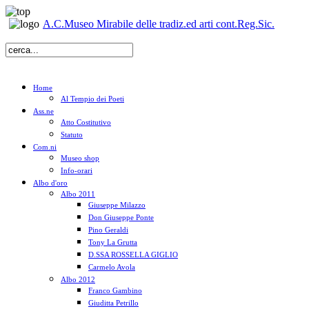
A.C.Museo Mirabile delle tradiz.ed arti cont.Reg.Sic.
Home
Al Tempio dei Poeti
Ass.ne
Atto Costitutivo
Statuto
Com.ni
Museo shop
Info-orari
Albo d'oro
Albo 2011
Giuseppe Milazzo
Don Giuseppe Ponte
Pino Geraldi
Tony La Grutta
D.SSA ROSSELLA GIGLIO
Carmelo Avola
Albo 2012
Franco Gambino
Giuditta Petrillo