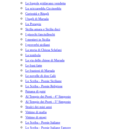
Le fragole gridavano vendetta
Lu sciccareddu Ciccineddu
Curiosità e Ritagli
I bagli di Marsala
Lu Presepiu
Sicilia amara e Sicilia duci
I giuochi fanciulleschi
I mestieri in Sicilia
I proverbi siciliani
La storia di Chiusa Sclafani
La tombola
La via delle chiese di Marsala
Le frasi fatte
Le frazioni di Marsala
Le novelle di don Calò
Lo Scriba - Poesie Siciliane
Lo Scriba - Poesie Religiose
Paisana di paisi
Al Tempio dei Poeti - 4° Simposio
Al Tempio dei Poeti - 5° Simposio
Stralci dei miei anni
Vittime di mafia
Vittime di stragi
Lo Scriba - Poesie Italiane
Lo Scriba - Poesie Italiane l'amore