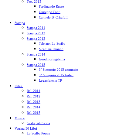
Test, 2015
Ferdinando Russo
Giuseppe Conti
Carmelo B. Crisafulli
Stampa
Stampa 2011
Stampa 2012
Stampa 2013
Telejato: Lo Scriba
Sicani nel mondo
Stampa 2014
Goodmoringsicilia
Stampa 2015
3° Simposio 2015 annuncio
3° Simposio 2015 trofeo
Legambiente TP
Relaz.
Rel. 2011
Rel. 2012
Rel. 2013
Rel. 2014
Rel. 2015
Musica
Sicilia, oh Sicilia
Vetrina 50 Libri
Lo Scriba Poesie