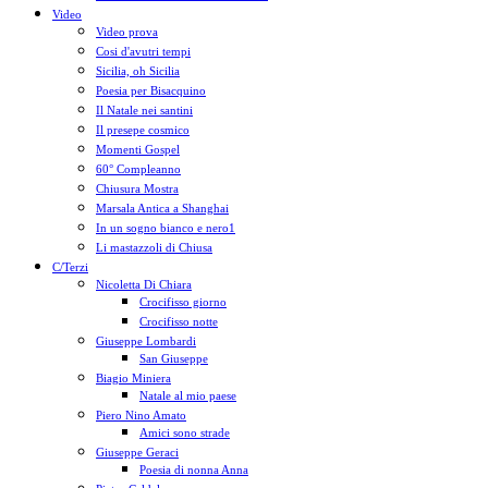
Video
Video prova
Cosi d'avutri tempi
Sicilia, oh Sicilia
Poesia per Bisacquino
Il Natale nei santini
Il presepe cosmico
Momenti Gospel
60° Compleanno
Chiusura Mostra
Marsala Antica a Shanghai
In un sogno bianco e nero1
Li mastazzoli di Chiusa
C/Terzi
Nicoletta Di Chiara
Crocifisso giorno
Crocifisso notte
Giuseppe Lombardi
San Giuseppe
Biagio Miniera
Natale al mio paese
Piero Nino Amato
Amici sono strade
Giuseppe Geraci
Poesia di nonna Anna