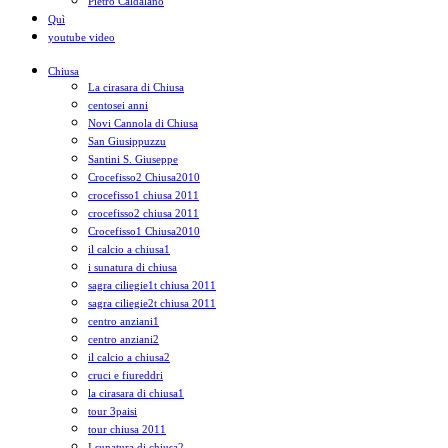
Pietro Caldalano
Quì
youtube video
Chiusa
La cirasara di Chiusa
centosei anni
Novi Cannola di Chiusa
San Giusippuzzu
Santini S. Giuseppe
Crocefisso2 Chiusa2010
crocefisso1 chiusa 2011
crocefisso2 chiusa 2011
Crocefisso1 Chiusa2010
il calcio a chiusa1
i sunatura di chiusa
sagra ciliegie1t chiusa 2011
sagra ciliegie2t chiusa 2011
centro anziani1
centro anziani2
il calcio a chiusa2
cruci e fiureddri
la cirasara di chiusa1
tour 3paisi
tour chiusa 2011
I sunatura di chiusa2