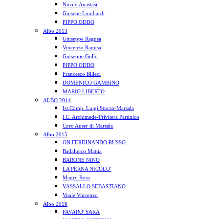
Nicolò Anastasi
Giusepe Lombardi
PIPPO ODDO
Albo 2013
Giuseppe Ragusa
Vincenzo Ragusa
Giuseppe Gullo
PIPPO ODDO
Francesco Billeci
DOMENICO GAMBINO
MARIO LIBERTO
ALBO 2014
Ist.Comp. Luigi Sturzo-Marsala
I.C. Archimede-Privitera Partinico
Coro Auser di Marsala
Albo 2015
ON.FERDINANDO RUSSO
Badalucco Mattia
BARONE NINO
LA PERNA NICOLO'
Magro Rosa
VASSALLO SEBASTIANO
Vitale Vincenzo
Albo 2016
FAVARO' SARA