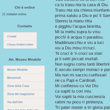
ca iu trasu nta la casa di Diu.
Chi è online
Trasu nta sta chiesa triunfanti
21 visitatori online
prima salutu a Diu e po’ li Sant
Stennu la manu ritta
Contatto
e pigghiu l’acqua biniritta.
Mi la mettu supra lu visu
Contatti
picchì è acqua ri paradisu.
Maddinuocchiu e viu a luci
Chiusa Sclafani online
viu a Diu misu n'cruci.
‘N cruci è ‘n cruci sa stari
pi li setti piccati murtali.
Att. Museo Mirabile
Nun sugnu comu tanti libertini
E ascutu sempri monaci e parr
Museo Mirabile
Ma nun mi sacciu cunfissari
Benvenuti
ne cu Papi e Cardinali.
Mi cunfiessu cu Vui Diu
Zona della Casa
ca sapiti lu cori miu.
Zona del magazzino
Vui sapiti la mia cuscienzia
ratimi nu pocu ri pinitenza.
Via dell'olio
Tri pater noster e tri gloria pat