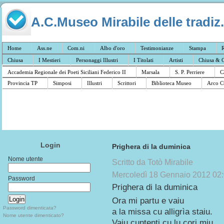
A.C.Museo Mirabile delle tradiz.
Home
Ass.ne
Com.ni
Albo d'oro
Testimonianze
Stampa
R
Chiusa
I Mestieri
Personaggi Illustri
I Titolati
Artisti
Chiusa & C
Accademia Regionale dei Poeti Siciliani Federico II
Marsala
S. P. Perriere
C
Provincia TP
Simposi
Illustri
Scrittori
Biblioteca Museo
Arco C
Login
Prighera di la duminica
Nome utente
Scritto da Totò Mirabile
Mercoledì 18 Gennaio 2012 02
Password
Prighera di la duminica
Ora mi partu e vaiu
Password dimenticata?
a la missa cu alligrìa staiu.
Nome utente dimenticato?
Vaiu cuntenti cu lu cori miu