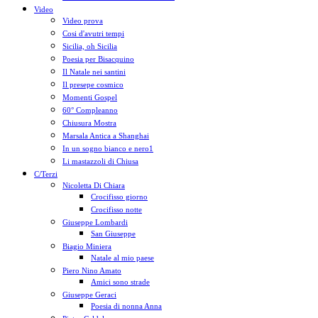
Video
Video prova
Cosi d'avutri tempi
Sicilia, oh Sicilia
Poesia per Bisacquino
Il Natale nei santini
Il presepe cosmico
Momenti Gospel
60° Compleanno
Chiusura Mostra
Marsala Antica a Shanghai
In un sogno bianco e nero1
Li mastazzoli di Chiusa
C/Terzi
Nicoletta Di Chiara
Crocifisso giorno
Crocifisso notte
Giuseppe Lombardi
San Giuseppe
Biagio Miniera
Natale al mio paese
Piero Nino Amato
Amici sono strade
Giuseppe Geraci
Poesia di nonna Anna