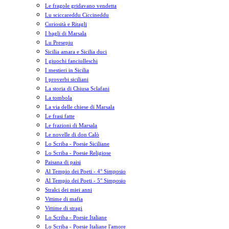
Le fragole gridavano vendetta
Lu sciccareddu Ciccineddu
Curiosità e Ritagli
I bagli di Marsala
Lu Presepiu
Sicilia amara e Sicilia duci
I giuochi fanciulleschi
I mestieri in Sicilia
I proverbi siciliani
La storia di Chiusa Sclafani
La tombola
La via delle chiese di Marsala
Le frasi fatte
Le frazioni di Marsala
Le novelle di don Calò
Lo Scriba - Poesie Siciliane
Lo Scriba - Poesie Religiose
Paisana di paisi
Al Tempio dei Poeti - 4° Simposio
Al Tempio dei Poeti - 5° Simposio
Stralci dei miei anni
Vittime di mafia
Vittime di stragi
Lo Scriba - Poesie Italiane
Lo Scriba - Poesie Italiane l'amore