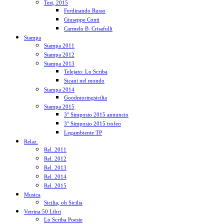
Test, 2015
Ferdinando Russo
Giuseppe Conti
Carmelo B. Crisafulli
Stampa
Stampa 2011
Stampa 2012
Stampa 2013
Telejato: Lo Scriba
Sicani nel mondo
Stampa 2014
Goodmoringsicilia
Stampa 2015
3° Simposio 2015 annuncio
3° Simposio 2015 trofeo
Legambiente TP
Relaz.
Rel. 2011
Rel. 2012
Rel. 2013
Rel. 2014
Rel. 2015
Musica
Sicilia, oh Sicilia
Vetrina 50 Libri
Lo Scriba Poesie