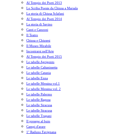
Al Tempio dei Poeti 2013
Lo Scriba Poesie da Chiusa a Marsala
La storia di Chiusa Sclafani
Al Tempio dei Poeti 2014
La storia di Savino
Canti e Canzoni
Il Teatro
Chiusa e Chiusesi
Il Museo Mirabile
Incontrarsi nell'Arte
Al Tempio dei Poeti 2015
Le tabelle Agrigento
Le tabelle Caltanissetta
Le tabelle Catania
Le tabelle Enna
Le tabelle Messina vol.1
Le tabelle Messina vol. 2
Le tabelle Palermo
Le tabelle Ragusa
Le tabelle Siracusa
Le tabelle Siracusa
Le tabelle Trapani
Il presepe al buio
Campi d'arare
1° Raduno Favignana