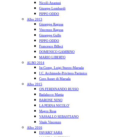
Nicolò Anastasi
Giusepe Lombardi
PIPPO ODDO
Albo 2013
Giuseppe Ragusa
Vincenzo Ragusa
Giuseppe Gullo
PIPPO ODDO
Francesco Billeci
DOMENICO GAMBINO
MARIO LIBERTO
ALBO 2014
Ist.Comp. Luigi Sturzo-Marsala
I.C. Archimede-Privitera Partinico
Coro Auser di Marsala
Albo 2015
ON.FERDINANDO RUSSO
Badalucco Mattia
BARONE NINO
LA PERNA NICOLO'
Magro Rosa
VASSALLO SEBASTIANO
Vitale Vincenzo
Albo 2016
FAVARO' SARA