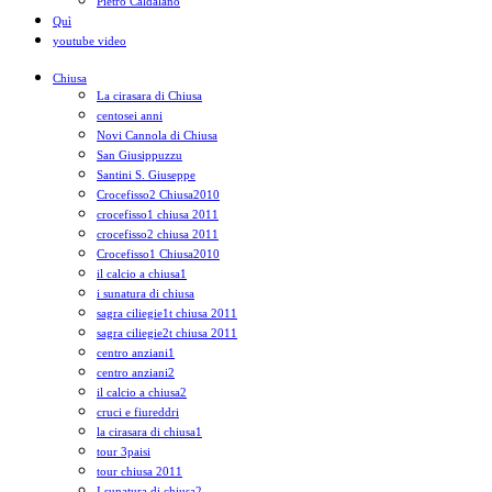
Pietro Caldalano
Quì
youtube video
Chiusa
La cirasara di Chiusa
centosei anni
Novi Cannola di Chiusa
San Giusippuzzu
Santini S. Giuseppe
Crocefisso2 Chiusa2010
crocefisso1 chiusa 2011
crocefisso2 chiusa 2011
Crocefisso1 Chiusa2010
il calcio a chiusa1
i sunatura di chiusa
sagra ciliegie1t chiusa 2011
sagra ciliegie2t chiusa 2011
centro anziani1
centro anziani2
il calcio a chiusa2
cruci e fiureddri
la cirasara di chiusa1
tour 3paisi
tour chiusa 2011
I sunatura di chiusa2