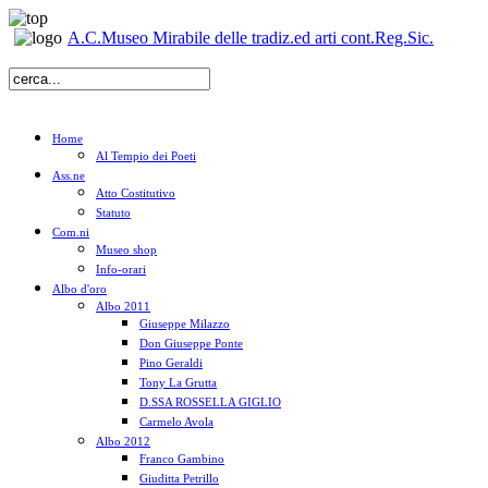
A.C.Museo Mirabile delle tradiz.ed arti cont.Reg.Sic.
Home
Al Tempio dei Poeti
Ass.ne
Atto Costitutivo
Statuto
Com.ni
Museo shop
Info-orari
Albo d'oro
Albo 2011
Giuseppe Milazzo
Don Giuseppe Ponte
Pino Geraldi
Tony La Grutta
D.SSA ROSSELLA GIGLIO
Carmelo Avola
Albo 2012
Franco Gambino
Giuditta Petrillo