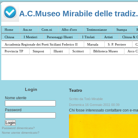
A.C.Museo Mirabile delle tradiz.
Home
Ass.ne
Com.ni
Albo d'oro
Testimonianze
Stampa
R
Chiusa
I Mestieri
Personaggi Illustri
I Titolati
Artisti
Chiusa & C
Accademia Regionale dei Poeti Siciliani Federico II
Marsala
S. P. Perriere
C
Provincia TP
Simposi
Illustri
Scrittori
Biblioteca Museo
Arco C
Login
Teatro
Nome utente
Scritto da Totò Mirabile
Domenica 16 Gennaio 2011 00:39
Password
Chi fosse interessato contattare con e-ma
Password dimenticata?
Nome utente dimenticato?