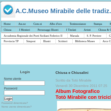
A.C.Museo Mirabile delle tradiz.
Home
Ass.ne
Com.ni
Albo d'oro
Testimonianze
Stampa
R
Chiusa
I Mestieri
Personaggi Illustri
I Titolati
Artisti
Chiusa & C
Accademia Regionale dei Poeti Siciliani Federico II
Marsala
S. P. Perriere
C
Provincia TP
Simposi
Illustri
Scrittori
Biblioteca Museo
Arco C
Login
Chiusa e Chiusalini
Nome utente
Scritto da Totò Mirabile
Venerdì 30 Dicembre 2011 07:25
Password
Album Fotografico
Totò Mirabile con tricic
Password dimenticata?
Nome utente dimenticato?