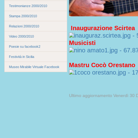
Testimonianze 2000/2010
Stampa 2000/2010
Relazioni 2000/2010
Inaugurazione Scirtea
Video 2000/2010
Musicisti
Poesie su facebook2
Festività in Sicilia
Mastru Cocò Orestano
Museo Mirabile Virtuale Facebook
Ultimo aggiornamento Venerdì 30 