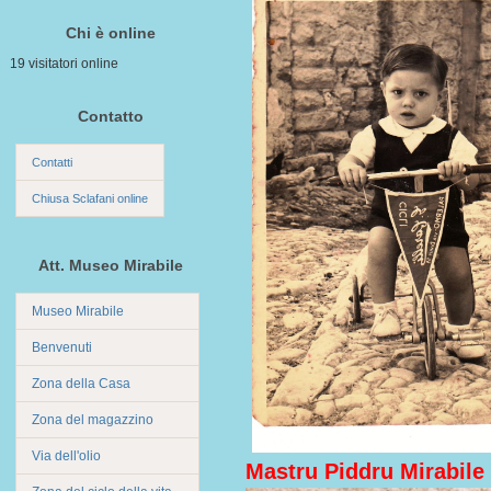
Chi è online
19 visitatori online
Contatto
Contatti
Chiusa Sclafani online
Att. Museo Mirabile
Museo Mirabile
Benvenuti
Zona della Casa
Zona del magazzino
Via dell'olio
Mastru Piddru Mirabile