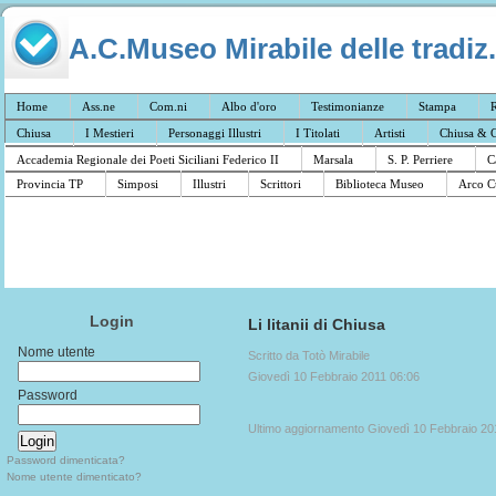
A.C.Museo Mirabile delle tradiz.
Home
Ass.ne
Com.ni
Albo d'oro
Testimonianze
Stampa
R
Chiusa
I Mestieri
Personaggi Illustri
I Titolati
Artisti
Chiusa & C
Accademia Regionale dei Poeti Siciliani Federico II
Marsala
S. P. Perriere
C
Provincia TP
Simposi
Illustri
Scrittori
Biblioteca Museo
Arco C
Login
Li litanii di Chiusa
Nome utente
Scritto da Totò Mirabile
Giovedì 10 Febbraio 2011 06:06
Password
Ultimo aggiornamento Giovedì 10 Febbraio 20
Password dimenticata?
Nome utente dimenticato?