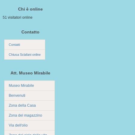
Chi è online
51 visitatori online
Contatto
Contatti
Chiusa Sclafani online
Att. Museo Mirabile
Museo Mirabile
Benvenuti
Zona della Casa
Zona del magazzino
Via dell'olio