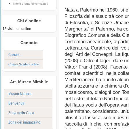
Nome utente dimenticato?
Nata a Palermo nel 1960, si è 
Filosofia della sua città con u
Chi è online
di Filosofia, e Scienze Umane
Margherita” di Palermo, ha cont
18 visitatori online
Biografico Comunale della Cit
contemporaneamente, a partire 
Contatto
Letteratura. Curatrice dei volu
degli Atti dei Convegni: La fi
Contatti
(2008) e Oltre il lager: dare u
Chiusa Sclafani online
Viktor Frankl (2008). Facente p
comitati scientifici, nella col
Mediterraneo” ha riunito alcuni s
Att. Museo Mirabile
stella azzurra e la chimera d’
mosaicosmo, dialoghi con To
Museo Mirabile
nel testo intitolato Non bruciat
Benvenuti
del flatus vocis dell’opera va
palermitano, considerato, uni
Zona della Casa
filosofia classica, suo maestr
Zona del magazzino
raccolta di liriche, con prefazi