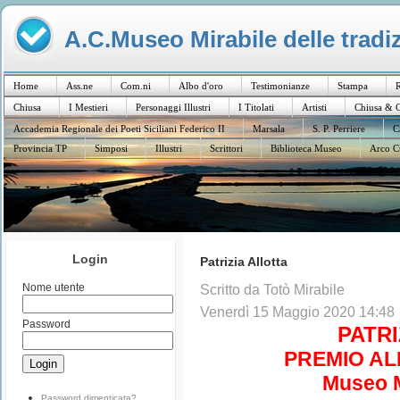
A.C.Museo Mirabile delle tradiz
Home
Ass.ne
Com.ni
Albo d'oro
Testimonianze
Stampa
R
Chiusa
I Mestieri
Personaggi Illustri
I Titolati
Artisti
Chiusa & C
Accademia Regionale dei Poeti Siciliani Federico II
Marsala
S. P. Perriere
C
Provincia TP
Simposi
Illustri
Scrittori
Biblioteca Museo
Arco C
Login
Patrizia Allotta
Nome utente
Scritto da Totò Mirabile
Venerdì 15 Maggio 2020 14:48
Password
PATRI
PREMIO AL
Museo M
Password dimenticata?