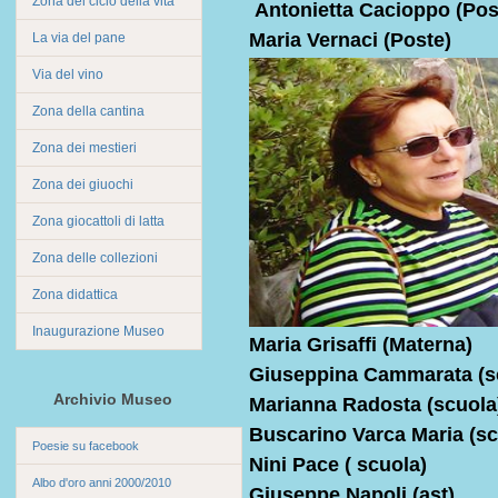
Zona del ciclo della vita
Antonietta Cacioppo (Pos
Maria Vernaci (Poste)
La via del pane
Via del vino
Zona della cantina
Zona dei mestieri
Zona dei giuochi
Zona giocattoli di latta
Zona delle collezioni
Zona didattica
Inaugurazione Museo
Maria Grisaffi (Materna)
Giuseppina Cammarata (s
Archivio Museo
Marianna Radosta (scuola
Buscarino Varca Maria (sc
Poesie su facebook
Nini Pace ( scuola)
Albo d'oro anni 2000/2010
Giuseppe N
apoli (
ast)