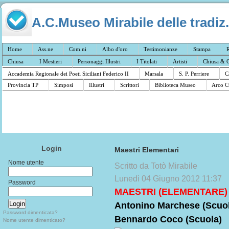
A.C.Museo Mirabile delle tradiz.
Home
Ass.ne
Com.ni
Albo d'oro
Testimonianze
Stampa
R
Chiusa
I Mestieri
Personaggi Illustri
I Titolati
Artisti
Chiusa & C
Accademia Regionale dei Poeti Siciliani Federico II
Marsala
S. P. Perriere
C
Provincia TP
Simposi
Illustri
Scrittori
Biblioteca Museo
Arco C
Login
Maestri Elementari
Nome utente
Scritto da Totò Mirabile
Lunedì 04 Giugno 2012 11:37
Password
MAESTRI (ELEMENTARE)
Antonino Marchese (Scuo
Password dimenticata?
Bennardo Coco (Scuola)
Nome utente dimenticato?