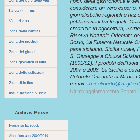
Zona del ciclo della vita
tipici, della gastronomia e dell
considerare un vero esperto. 
La via del pane
giornalistiche regionali e nazio
Via del vino
pubblicazioni tra le quali: Gui
creditizie in agricoltura, Scir
Zona della cantina
Riserva Naturale Orientata dei
Zona dei mestieri
Sosio, La Riserva Naturale Or
pane siciliano, Sicilia rurale, P
Zona dei giuochi
S. Giuseppe a Chiusa Sclafani
Zona giocattoli di latta
(1891/92), I prodotti dell’Isola
2007 e 2008, La Sicilia a cava
Zona delle collezioni
Naturale Orientata di Monte 
Zona didattica
e-mail:
marioliberto@virgilio.it
Ultimo aggiornamento Sabato 
Inaugurazione Museo
Archivio Museo
Poesie su facebook
Albo d'oro anni 2000/2010