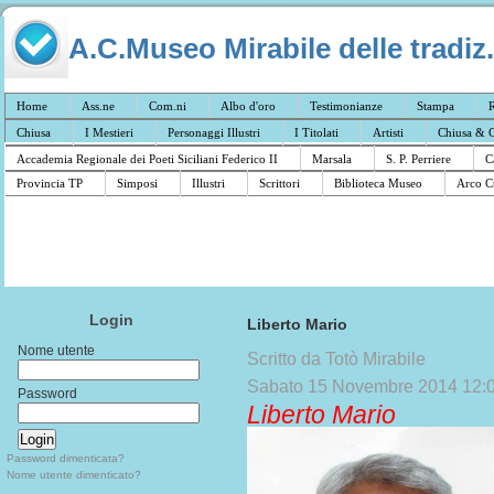
A.C.Museo Mirabile delle tradiz.
Home
Ass.ne
Com.ni
Albo d'oro
Testimonianze
Stampa
R
Chiusa
I Mestieri
Personaggi Illustri
I Titolati
Artisti
Chiusa & C
Accademia Regionale dei Poeti Siciliani Federico II
Marsala
S. P. Perriere
C
Provincia TP
Simposi
Illustri
Scrittori
Biblioteca Museo
Arco C
Login
Liberto Mario
Nome utente
Scritto da Totò Mirabile
Sabato 15 Novembre 2014 12:
Password
Liberto Mario
Password dimenticata?
Nome utente dimenticato?