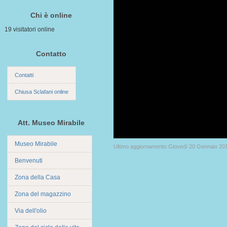
Chi è online
19 visitatori online
Contatto
Contatti
Chiusa Sclafani online
Att. Museo Mirabile
Museo Mirabile
Ultimo aggiornamento Giovedì 20 Gennaio 20
Benvenuti
Zona della Casa
Zona del magazzino
Via dell'olio