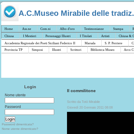
A.C.Museo Mirabile delle tradiz.
Home
Ass.ne
Com.ni
Albo d'oro
Testimonianze
Stampa
R
Chiusa
I Mestieri
Personaggi Illustri
I Titolati
Artisti
Chiusa & C
Accademia Regionale dei Poeti Siciliani Federico II
Marsala
S. P. Perriere
C
Provincia TP
Simposi
Illustri
Scrittori
Biblioteca Museo
Arco C
Login
Il commilitone
Nome utente
Scritto da Totò Mirabile
Password
Giovedì 20 Gennaio 2011 08:08
Password dimenticata?
Nome utente dimenticato?