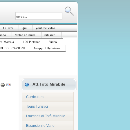
C/Terzi
Quì
youtube video
anda
Meteo a Chiusa
Siti Web
o Marsala
100 Pietanze
Video
PUBBLICAZIONI
Gruppo Lilybetano
Att.Toto Mirabile
Curriculum
Tours Turistici
I racconti di Totò Mirabile
Escursioni e Varie