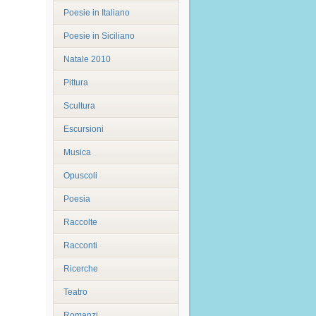
Poesie in Italiano
Poesie in Siciliano
Natale 2010
Pittura
Scultura
Escursioni
Musica
Opuscoli
Poesia
Raccolte
Racconti
Ricerche
Teatro
Romanzi