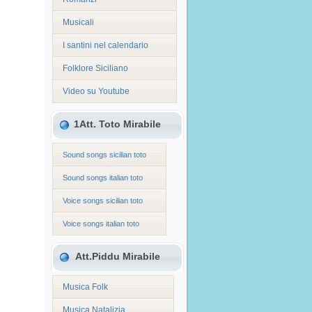
Musicali
I santini nel calendario
Folklore Siciliano
Video su Youtube
1Att. Toto Mirabile
Sound songs sicilian toto
Sound songs italian toto
Voice songs sicilian toto
Voice songs italian toto
Att.Piddu Mirabile
Musica Folk
Musica Natalizia