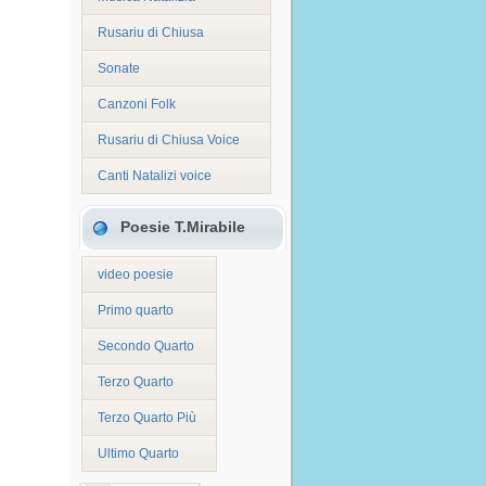
Rusariu di Chiusa
Sonate
Canzoni Folk
Rusariu di Chiusa Voice
Canti Natalizi voice
Poesie T.Mirabile
video poesie
Primo quarto
Secondo Quarto
Terzo Quarto
Terzo Quarto Più
Ultimo Quarto