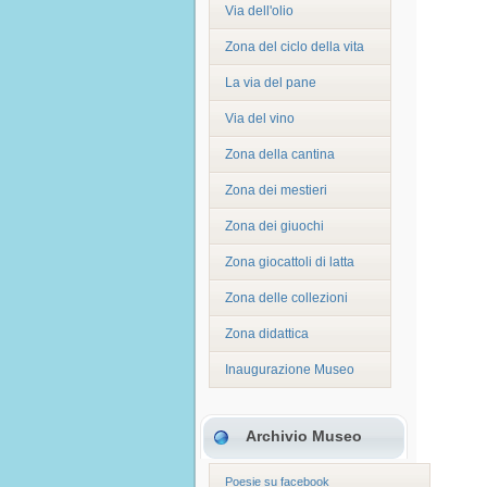
Via dell'olio
Zona del ciclo della vita
La via del pane
Via del vino
Zona della cantina
Zona dei mestieri
Zona dei giuochi
Zona giocattoli di latta
Zona delle collezioni
Zona didattica
Inaugurazione Museo
Archivio Museo
Poesie su facebook