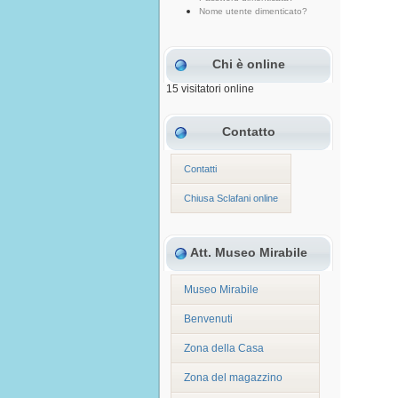
Nome utente dimenticato?
Chi è online
15 visitatori online
Contatto
Contatti
Chiusa Sclafani online
Att. Museo Mirabile
Museo Mirabile
Benvenuti
Zona della Casa
Zona del magazzino