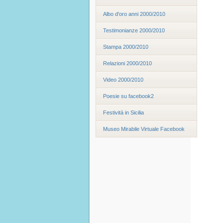
Albo d'oro anni 2000/2010
Testimonianze 2000/2010
Stampa 2000/2010
Relazioni 2000/2010
Video 2000/2010
Poesie su facebook2
Festività in Sicilia
Museo Mirabile Virtuale Facebook