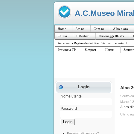
A.C.Museo Mirabi
Home
Ass.ne
Com.ni
Albo d'oro
Chiusa
I Mestieri
Personaggi Illustri
Accademia Regionale dei Poeti Siciliani Federico II
Provincia TP
Simposi
Illustri
Scrittor
Login
Albo 2
Scritto d
Nome utente
Martedì 
Albro d'
Password
Ultimo a
Password dimenticata?