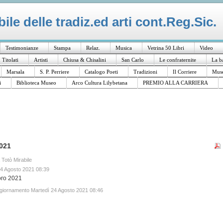
le delle tradiz.ed arti cont.Reg.Sic.
Testimonianze
Stampa
Relaz.
Musica
Vetrina 50 Libri
Video
I Titolati
Artisti
Chiusa & Chisalini
San Carlo
Le confraternite
La b
Marsala
S. P. Perriere
Catalogo Poeti
Tradizioni
Il Corriere
Muse
i
Biblioteca Museo
Arco Cultura Lilybetana
PREMIO ALLA CARRIERA
021
a Totò Mirabile
24 Agosto 2021 08:39
oro 2021
ggiornamento Martedì 24 Agosto 2021 08:46