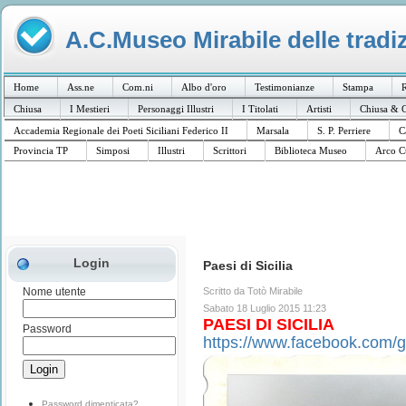
A.C.Museo Mirabile delle tradiz
Home
Ass.ne
Com.ni
Albo d'oro
Testimonianze
Stampa
R
Chiusa
I Mestieri
Personaggi Illustri
I Titolati
Artisti
Chiusa & C
Accademia Regionale dei Poeti Siciliani Federico II
Marsala
S. P. Perriere
C
Provincia TP
Simposi
Illustri
Scrittori
Biblioteca Museo
Arco C
Login
Paesi di Sicilia
Scritto da Totò Mirabile
Nome utente
Sabato 18 Luglio 2015 11:23
PAESI DI SICILIA
Password
https://www.facebook.com/
Password dimenticata?