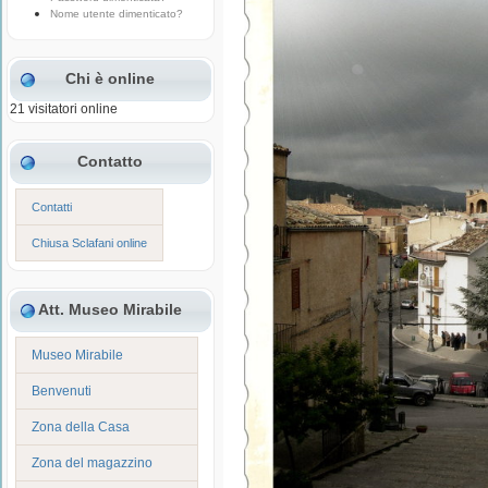
Nome utente dimenticato?
Chi è online
21 visitatori online
Contatto
Contatti
Chiusa Sclafani online
Att. Museo Mirabile
Museo Mirabile
Benvenuti
Zona della Casa
Zona del magazzino