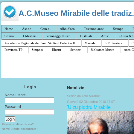
A.C.Museo Mirabile delle tradiz.
Home
Ass.ne
Com.ni
Albo d'oro
Testimonianze
Stampa
R
Chiusa
I Mestieri
Personaggi Illustri
I Titolati
Artisti
Chiusa & C
Accademia Regionale dei Poeti Siciliani Federico II
Marsala
S. P. Perriere
C
Provincia TP
Simposi
Illustri
Scrittori
Biblioteca Museo
Arco C
Login
Natalizie
Nome utente
Scritto da Totò Mirabile
Giovedì 02 Dicembre 2010 17:07
Password
'U zu piddru Mirabile
Password dimenticata?
Nome utente dimenticato?