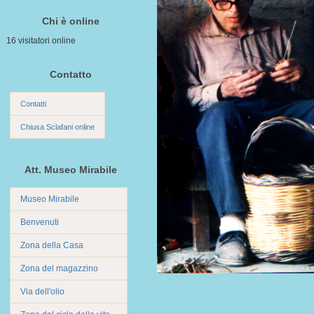
Chi è online
16 visitatori online
Contatto
Contatti
Chiusa Sclafani online
Att. Museo Mirabile
Museo Mirabile
Benvenuti
Zona della Casa
Zona del magazzino
Via dell'olio