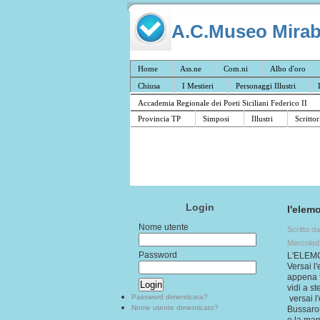
A.C.Museo Mirabil
Home
Ass.ne
Com.ni
Albo d'oro
Chiusa
I Mestieri
Personaggi Illustri
Accademia Regionale dei Poeti Siciliani Federico II
Provincia TP
Simposi
Illustri
Scrittor
Login
l'elem
Nome utente
Scritto d
Mercoled
Password
L'ELEMO
Versai l
appena f
vidi a 
Password dimenticata?
versai l
Nome utente dimenticato?
Bussaron