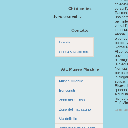
e la man
chiedev
Chi è online
versai l'
Racconta
16 visitatori online
una pers
per l'in
versai l
Contatto
L'ELEMO
Venne il
e per qu
Contatti
occorre
versai l
Al conco
Chiusa Sclafani online
poverina
di svolg
le diedi 
Non siam
Att. Museo Mirabile
per esse
lo sloga
Museo Mirabile
sottoscr
Ricevett
quando 
Benvenuti
alcuni m
mentre a
Zona della Casa
Totò Mir
Zona del magazzino
Ultimo a
Via dell'olio