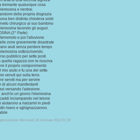
o tesa di una vecchia signora
a tremante qualunque cosa
elemosina e rientrai.
ndomi della propria disgrazia
ona ben distinta chiedeva soldi
terveto chirurgico al suo bambino
'elemosina facendo gli auguri.
SINA (2^ Parte)
 terremoto e poi l'alluvione
elle zone gravemente disastrate
vano aiuti senza perdere tempo
'elemosina sottoscrivendo.
rso pubblico per sette posti
 quella ragazza non le riusciva
ere il proprio componimento
il mio aiuto e fu una dei sette.
o venuti qui sulla terra
re serviti ma per servire
n di alcuni manifestanti
issi versando l'adesione.
i anch'io un giorno l'elemosina
caddi inciampando nel telone
i aiutarono a rialzarmi in piedi
ltri risero e sghignazzarono.
abile
ggiornamento Mercoledì 18 Gennaio 2012 01:39