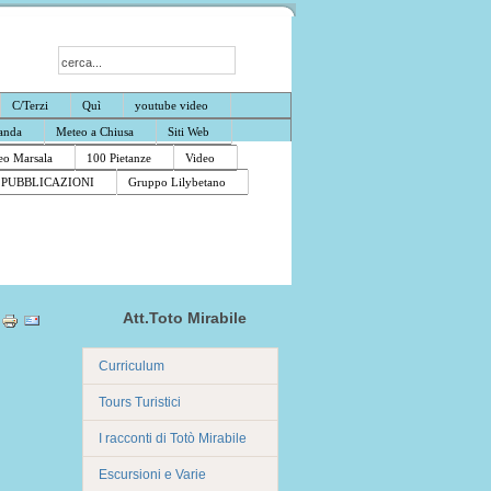
C/Terzi
Quì
youtube video
anda
Meteo a Chiusa
Siti Web
o Marsala
100 Pietanze
Video
PUBBLICAZIONI
Gruppo Lilybetano
Att.Toto Mirabile
Curriculum
Tours Turistici
I racconti di Totò Mirabile
Escursioni e Varie