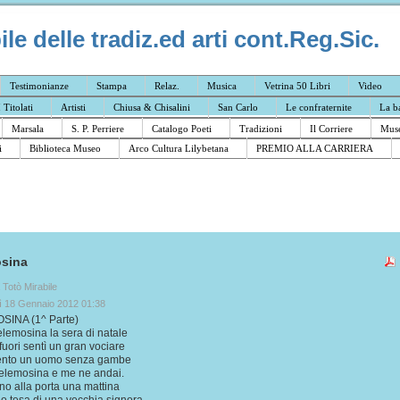
e delle tradiz.ed arti cont.Reg.Sic.
Testimonianze
Stampa
Relaz.
Musica
Vetrina 50 Libri
Video
I Titolati
Artisti
Chiusa & Chisalini
San Carlo
Le confraternite
La b
Marsala
S. P. Perriere
Catalogo Poeti
Tradizioni
Il Corriere
Muse
i
Biblioteca Museo
Arco Cultura Lilybetana
PREMIO ALLA CARRIERA
osina
a Totò Mirabile
ì 18 Gennaio 2012 01:38
SINA (1^ Parte)
'elemosina la sera di natale
uori sentì un gran vociare
stento un uomo senza gambe
'elemosina e me ne andai.
o alla porta una mattina