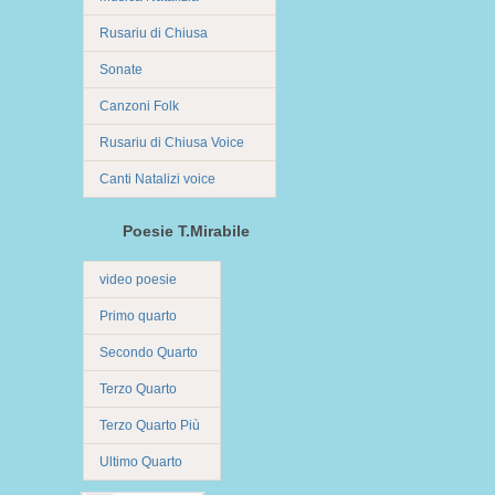
Rusariu di Chiusa
Sonate
Canzoni Folk
Rusariu di Chiusa Voice
Canti Natalizi voice
Poesie T.Mirabile
video poesie
Primo quarto
Secondo Quarto
Terzo Quarto
Terzo Quarto Più
Ultimo Quarto