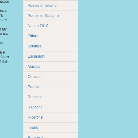
 dolce
Poesie in Italiano
one e
va.
Poesie in Siciliano
on un
Natale 2010
 far
nsa ma
Pittura
so.
Scultura
ta e
Escursioni
ittura
itati,
Musica
Opuscoli
Poesia
Raccolte
Racconti
Ricerche
Teatro
Romanzi