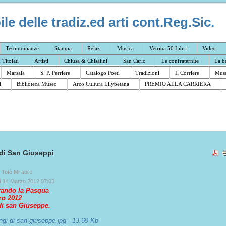
e delle tradiz.ed arti cont.Reg.Sic.
Testimonianze
Stampa
Relaz.
Musica
Vetrina 50 Libri
Video
I Titolati
Artisti
Chiusa & Chisalini
San Carlo
Le confraternite
La b
Marsala
S. P. Perriere
Catalogo Poeti
Tradizioni
Il Corriere
Muse
i
Biblioteca Museo
Arco Cultura Lilybetana
PREMIO ALLA CARRIERA
 di San Giuseppi
a Totò Mirabile
ì 14 Marzo 2012 07:03
rando la Pasqua
zo 2012
di san Giuseppe.