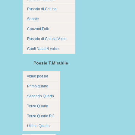
Rusariu di Chiusa
Sonate
Canzoni Folk
Rusariu di Chiusa Voice
Canti Natalizi voice
Poesie T.Mirabile
video poesie
Primo quarto
Secondo Quarto
Terzo Quarto
Terzo Quarto Più
Ultimo Quarto