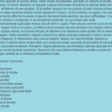
iore variante di questo dolce, nella Sicilia Occidentale, prevede un ripieno di ricotta
fincie. Si dovrà ottenere un impasto capace di formare all'interno le tipiche bolle che
 all'interno di una spugna. Si fa bollire l'acqua con un pizzico di sale, buccia di lim
 e dopo qualche minuto si può spegnere il fuoco. Unire la farina, la sugna, e le uo
e bene affinché la pasta si stacchi dai bordi della pentola; lasciare raffreddare. C
o versare il composto in un recipiente profondo, un cucchiaio alla volta.
entivamente sarà stato messo olio di semi e sugna. Fare dorare avendo cura di non
 troppo l'olio e la sugna. La frittura dovrà portare ad una doratura non troppo inte
troppo chiara, occorrerà cercare di ottenere una doratura come quella che si vede
agine. Dopo scendere i bignè e lasciarli su della carta per eliminare l'unto in ecces
i friggono, è necessario aver cura di battere i bignè con una forchetta. Ripieno e
one: il ripieno deve essere fatto con crema di ricotta, guarnita di pezzettini di zucca
 cioccolato fondente. Riempire i bignè attraverso una fenditura operata durante la fr
ire anche la parte superiore. Guarnire con una striscia d'arancia candita e pistacchi tr
egia candita se si desidera completerà il tutto.
nti per 6 persone:
 zucchero
ema di ricotta
candita
 candita
 cioccolato amaro
 zuccata a pezzetti
pistacchi sgusciati tritati
 d'acqua
 di farina
ia di limone
 strutto