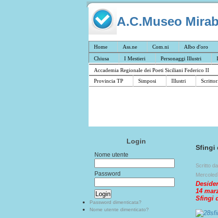
A.C.Museo Mirabil
Home
Ass.ne
Com.ni
Albo d'oro
Chiusa
I Mestieri
Personaggi Illustri
Accademia Regionale dei Poeti Siciliani Federico II
Provincia TP
Simposi
Illustri
Scrittor
Login
Sfingi
Nome utente
Scritto d
Password
Mercoled
Deside
14 mar
Sfingi 
Password dimenticata?
Nome utente dimenticato?