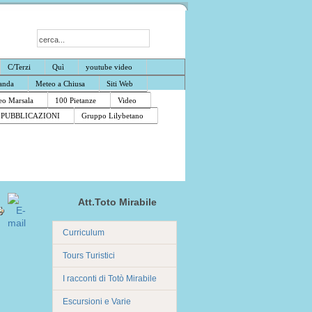
C/Terzi
Quì
youtube video
anda
Meteo a Chiusa
Siti Web
o Marsala
100 Pietanze
Video
PUBBLICAZIONI
Gruppo Lilybetano
Att.Toto Mirabile
Curriculum
Tours Turistici
I racconti di Totò Mirabile
Escursioni e Varie