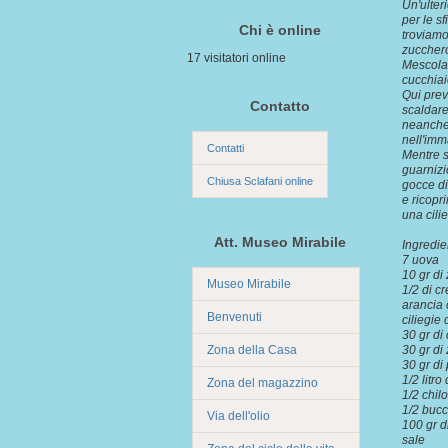
Un'ulter
per le s
Chi è online
troviamo
zucchero
17 visitatori online
Mescolar
cucchiai
Qui prev
Contatto
scaldare
neanche 
nell'imm
Contatti
Mentre s
guarnizi
Chiusa Sclafani online
gocce di
e ricopr
una cili
Att. Museo Mirabile
Ingredie
7 uova
10 gr di
Museo Mirabile
1/2 di cr
arancia 
Benvenuti
ciliegie
30 gr di
Zona della Casa
30 gr di
30 gr di 
1/2 litro
Zona del magazzino
1/2 chilo
1/2 bucc
Via dell'olio
100 gr di
sale