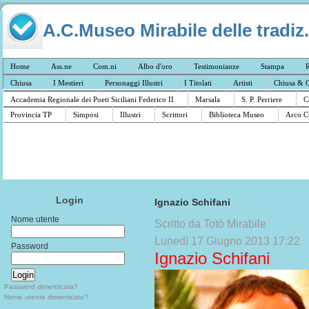
A.C.Museo Mirabile delle tradiz.
Home
Ass.ne
Com.ni
Albo d'oro
Testimonianze
Stampa
R
Chiusa
I Mestieri
Personaggi Illustri
I Titolati
Artisti
Chiusa & C
Accademia Regionale dei Poeti Siciliani Federico II
Marsala
S. P. Perriere
C
Provincia TP
Simposi
Illustri
Scrittori
Biblioteca Museo
Arco C
Login
Ignazio Schifani
Nome utente
Scritto da Totò Mirabile
Lunedì 17 Giugno 2013 17:22
Password
Ignazio Schifani
Password dimenticata?
Nome utente dimenticato?