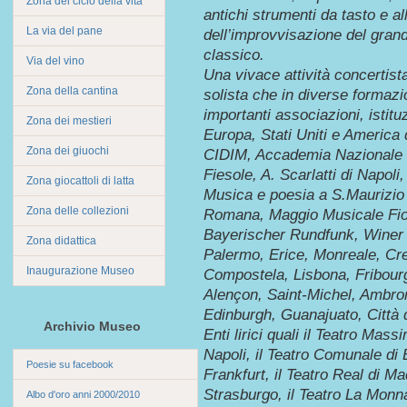
Zona del ciclo della vita
antichi strumenti da tasto e a
La via del pane
dell’improvvisazione del gran
classico.
Via del vino
Una vivace attività concertist
Zona della cantina
solista che in diverse formazi
importanti associazioni, istitu
Zona dei mestieri
Europa, Stati Uniti e America
Zona dei giuochi
CIDIM, Accademia Nazionale di
Fiesole, A. Scarlatti di Napol
Zona giocattoli di latta
Musica e poesia a S.Maurizio
Zona delle collezioni
Romana, Maggio Musicale Fior
Bayerischer Rundfunk, Winer Ko
Zona didattica
Palermo, Erice, Monreale, Cr
Inaugurazione Museo
Compostela, Lisbona, Fribourg
Alençon, Saint-Michel, Ambro
Edinburgh, Guanajuato, Città
Archivio Museo
Enti lirici quali il Teatro Mas
Napoli, il Teatro Comunale di B
Poesie su facebook
Frankfurt, il Teatro Real di Ma
Strasburgo, il Teatro La Monna
Albo d'oro anni 2000/2010