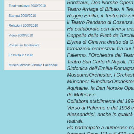
Bordeaux, Den Norske Opera di
Testimonianze 2000/2010
Teatro Arriaga di Bilbao, il Tea
Reggio Emilia, il Teatro Rossi
Stampa 2000/2010
il Teatro Rendano di Cosenza.
Relazioni 2000/2010
Ha collaborato con diversi ens
Cappella della Pietà de’Turchi
Video 2000/2010
Elyma di Ginevra diretto da G
Poesie su facebook2
formazioni orchestrali tra cui
Palermo, l’Orchestra del Teat
Festività in Sicilia
Teatro San Carlo di Napoli, l’
Museo Mirabile Virtuale Facebook
Sinfonica dell’Emilia-Romagna 
MuseumsOrchester, l’Orchestra
Münchner RundfunkOrchester,
Aquitaine, la Den Norske Ope
de Mulhouse.
Collabora stabilmente dal 1994
Verso di Palermo e dal 1998 c
Alessandrini, anche in qualità
teatrali.
Ha partecipato a numerose reg