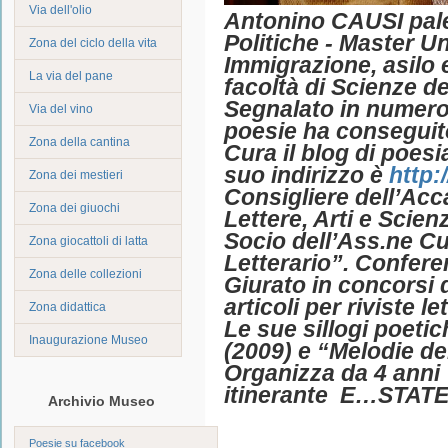
Via dell'olio
Antonino CAUSI pale
Politiche - Master Uni
Zona del ciclo della vita
Immigrazione, asilo 
La via del pane
facoltà di Scienze d
Segnalato in numeros
Via del vino
poesie ha conseguit
Zona della cantina
Cura il blog di poes
suo indirizzo è
http:
Zona dei mestieri
Consigliere dell’Acc
Zona dei giuochi
Lettere, Arti e Scie
Socio dell’Ass.ne Cu
Zona giocattoli di latta
Letterario”
. Confere
Zona delle collezioni
Giurato in concorsi 
articoli per riviste le
Zona didattica
Le sue sillogi poeti
Inaugurazione Museo
(2009) e
“Melodie de
Organizza da 4 anni 
itinerante E…STATE
Archivio Museo
Poesie su facebook