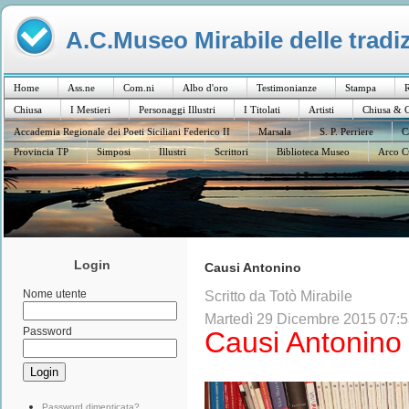
A.C.Museo Mirabile delle tradiz
Home
Ass.ne
Com.ni
Albo d'oro
Testimonianze
Stampa
R
Chiusa
I Mestieri
Personaggi Illustri
I Titolati
Artisti
Chiusa & C
Accademia Regionale dei Poeti Siciliani Federico II
Marsala
S. P. Perriere
C
Provincia TP
Simposi
Illustri
Scrittori
Biblioteca Museo
Arco C
Login
Causi Antonino
Nome utente
Scritto da Totò Mirabile
Martedì 29 Dicembre 2015 07:
Password
Causi Antonino
Password dimenticata?