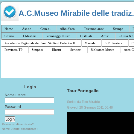
A.C.Museo Mirabile delle tradiz.
Home
Ass.ne
Com.ni
Albo d'oro
Testimonianze
Stampa
R
Chiusa
I Mestieri
Personaggi Illustri
I Titolati
Artisti
Chiusa & C
Accademia Regionale dei Poeti Siciliani Federico II
Marsala
S. P. Perriere
C
Provincia TP
Simposi
Illustri
Scrittori
Biblioteca Museo
Arco C
Login
Tour Portogallo
Nome utente
Scritto da Totò Mirabile
Password
Giovedì 20 Gennaio 2011 06:48
Password dimenticata?
Nome utente dimenticato?