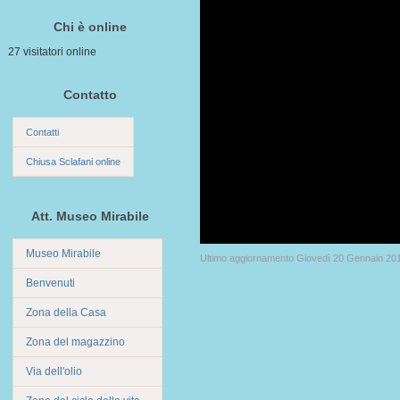
Chi è online
27 visitatori online
Contatto
Contatti
Chiusa Sclafani online
Att. Museo Mirabile
Museo Mirabile
Ultimo aggiornamento Giovedì 20 Gennaio 20
Benvenuti
Zona della Casa
Zona del magazzino
Via dell'olio