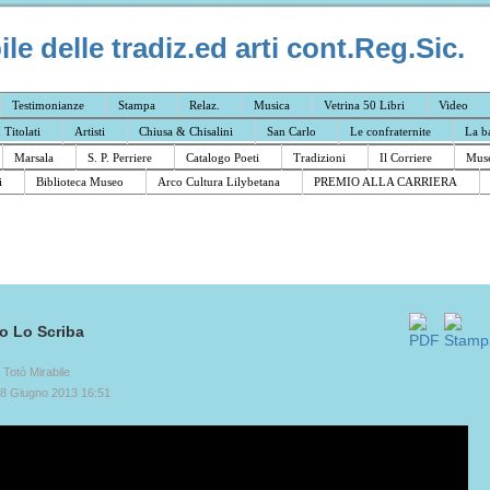
e delle tradiz.ed arti cont.Reg.Sic.
Testimonianze
Stampa
Relaz.
Musica
Vetrina 50 Libri
Video
I Titolati
Artisti
Chiusa & Chisalini
San Carlo
Le confraternite
La b
Marsala
S. P. Perriere
Catalogo Poeti
Tradizioni
Il Corriere
Muse
i
Biblioteca Museo
Arco Cultura Lilybetana
PREMIO ALLA CARRIERA
to Lo Scriba
a Totò Mirabile
18 Giugno 2013 16:51