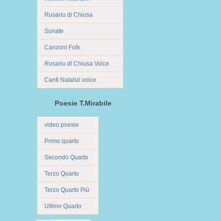
Rusariu di Chiusa
Sonate
Canzoni Folk
Rusariu di Chiusa Voice
Canti Natalizi voice
Poesie T.Mirabile
video poesie
Primo quarto
Secondo Quarto
Terzo Quarto
Terzo Quarto Più
Ultimo Quarto