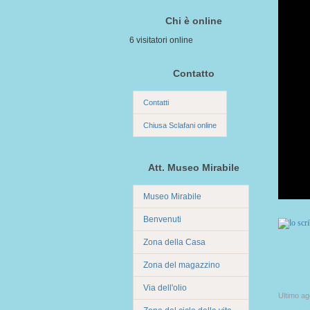
Chi è online
6 visitatori online
Contatto
Contatti
Chiusa Sclafani online
Att. Museo Mirabile
Museo Mirabile
Benvenuti
Zona della Casa
Zona del magazzino
Via dell'olio
Ultimo a