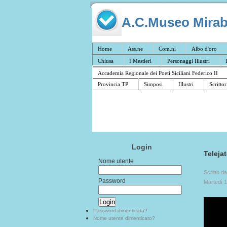
A.C.Museo Mirabil
Home
Ass.ne
Com.ni
Albo d'oro
Chiusa
I Mestieri
Personaggi Illustri
Accademia Regionale dei Poeti Siciliani Federico II
Provincia TP
Simposi
Illustri
Scrittor
Login
Teleja
Nome utente
Scritto d
Password
Martedì 
Password dimenticata?
Nome utente dimenticato?