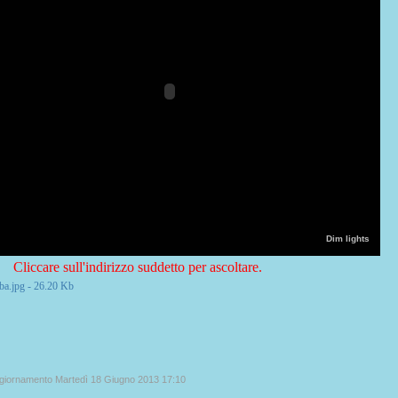
Dim lights
Cliccare sull'indirizzo suddetto per ascoltare.
ggiornamento Martedì 18 Giugno 2013 17:10