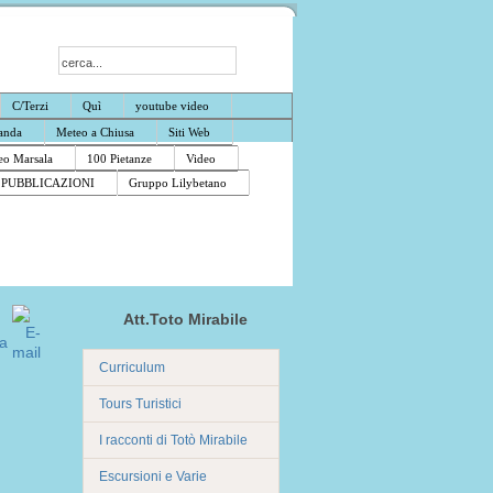
C/Terzi
Quì
youtube video
anda
Meteo a Chiusa
Siti Web
o Marsala
100 Pietanze
Video
PUBBLICAZIONI
Gruppo Lilybetano
Att.Toto Mirabile
Curriculum
Tours Turistici
I racconti di Totò Mirabile
Escursioni e Varie