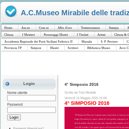
A.C.Museo Mirabile delle tradiz
Home
Ass.ne
Com.ni
Albo d'oro
Testimonianze
Stampa
R
Chiusa
I Mestieri
Personaggi Illustri
I Titolati
Artisti
Chiusa & C
Accademia Regionale dei Poeti Siciliani Federico II
Marsala
S. P. Perriere
C
Provincia TP
Simposi
Illustri
Scrittori
Biblioteca Museo
Arco C
Login
4° Simposio 2016
Scritto da Totò Mirabile
Nome utente
Venerdì 15 Maggio 2020 15:06
4° SIMPOSIO 2016
Password
Password dimenticata?