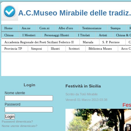
A.C.Museo Mirabile delle tradiz.
Home
Ass.ne
Com.ni
Albo d'oro
Testimonianze
Stampa
R
Chiusa
I Mestieri
Personaggi Illustri
I Titolati
Artisti
Chiusa & C
Accademia Regionale dei Poeti Siciliani Federico II
Marsala
S. P. Perriere
C
Provincia TP
Simposi
Illustri
Scrittori
Biblioteca Museo
Arco C
Login
Festività in Sicilia
Nome utente
Scritto da Totò Mirabile
Venerdì 01 Marzo 2013 03:38
Festività in 
Password
Password dimenticata?
Nome utente dimenticato?