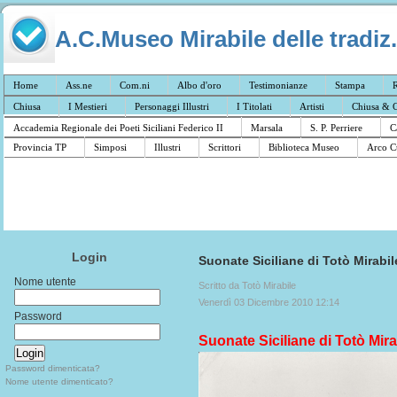
A.C.Museo Mirabile delle tradiz.
Home
Ass.ne
Com.ni
Albo d'oro
Testimonianze
Stampa
R
Chiusa
I Mestieri
Personaggi Illustri
I Titolati
Artisti
Chiusa & C
Accademia Regionale dei Poeti Siciliani Federico II
Marsala
S. P. Perriere
C
Provincia TP
Simposi
Illustri
Scrittori
Biblioteca Museo
Arco C
Login
Suonate Siciliane di Totò Mirabil
Nome utente
Scritto da Totò Mirabile
Venerdì 03 Dicembre 2010 12:14
Password
Suonate Siciliane di Totò Mira
Password dimenticata?
Nome utente dimenticato?