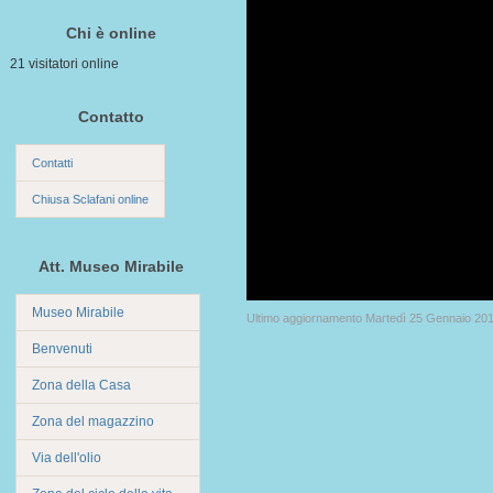
Chi è online
21 visitatori online
Contatto
Contatti
Chiusa Sclafani online
Att. Museo Mirabile
Museo Mirabile
Ultimo aggiornamento Martedì 25 Gennaio 201
Benvenuti
Zona della Casa
Zona del magazzino
Via dell'olio