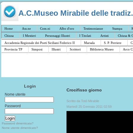
A.C.Museo Mirabile delle tradiz.
Home
Ass.ne
Com.ni
Albo d'oro
Testimonianze
Stampa
R
Chiusa
I Mestieri
Personaggi Illustri
I Titolati
Artisti
Chiusa & C
Accademia Regionale dei Poeti Siciliani Federico II
Marsala
S. P. Perriere
C
Provincia TP
Simposi
Illustri
Scrittori
Biblioteca Museo
Arco C
Login
Crocifisso giorno
Nome utente
Scritto da Totò Mirabile
Password
Martedì 25 Gennaio 2011 02:59
Password dimenticata?
Nome utente dimenticato?