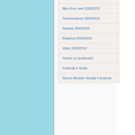
Albo d'oro anni 2000/2010
Testimonianze 2000/2010
Stampa 2000/2010
Relazioni 2000/2010
Video 2000/2010
Poesie su facebook2
Festività in Sicilia
Museo Mirabile Virtuale Facebook