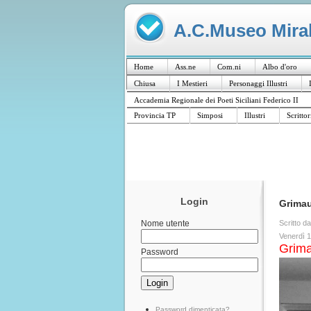
A.C.Museo Mirabi
Home
Ass.ne
Com.ni
Albo d'oro
Chiusa
I Mestieri
Personaggi Illustri
Accademia Regionale dei Poeti Siciliani Federico II
Provincia TP
Simposi
Illustri
Scrittor
Login
Grima
Scritto d
Nome utente
Venerdì 
Grima
Password
Password dimenticata?