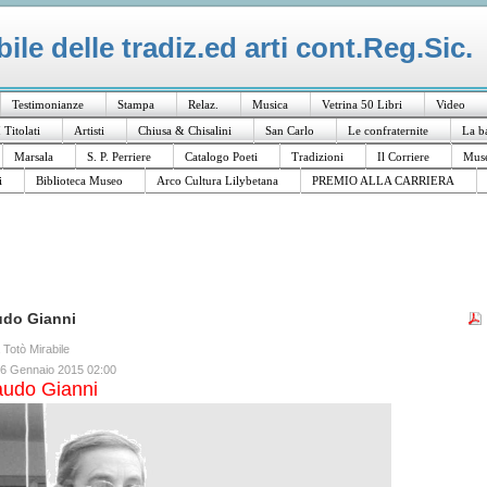
le delle tradiz.ed arti cont.Reg.Sic.
Testimonianze
Stampa
Relaz.
Musica
Vetrina 50 Libri
Video
I Titolati
Artisti
Chiusa & Chisalini
San Carlo
Le confraternite
La b
Marsala
S. P. Perriere
Catalogo Poeti
Tradizioni
Il Corriere
Muse
i
Biblioteca Museo
Arco Cultura Lilybetana
PREMIO ALLA CARRIERA
udo Gianni
a Totò Mirabile
16 Gennaio 2015 02:00
udo Gianni