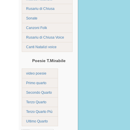
Rusariu di Chiusa
Sonate
Canzoni Folk
Rusariu di Chiusa Voice
Canti Natalizi voice
Poesie T.Mirabile
video poesie
Primo quarto
Secondo Quarto
Terzo Quarto
Terzo Quarto Più
Ultimo Quarto