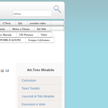
C/Terzi
Quì
youtube video
anda
Meteo a Chiusa
Siti Web
o Marsala
100 Pietanze
Video
PUBBLICAZIONI
Gruppo Lilybetano
Att.Toto Mirabile
Curriculum
Tours Turistici
I racconti di Totò Mirabile
Escursioni e Varie