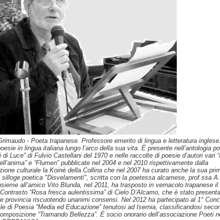
Grimaudo - Poeta trapanese. Professore emerito di lingua e letteratura inglese
poesie in lingua italiana lungo l’arco della sua vita. È presente nell’antologia p
i di Luce” di Fulvio Castellani del 1970 e nelle raccolte di poesie d’autori vari “
ell’anima” e “Flumen” pubblicate nel 2004 e nel 2010 rispettivamente dalla
zione culturale la Koinè della Collina che nel 2007 ha curato anche la sua pri
 silloge poetica "Disvelamenti", scritta con la poetessa alcamese, prof.ssa A
nsieme all’amico Vito Blunda, nel 2011, ha trasposto in vernacolo trapanese il
 Contrasto “Rosa fresca aulentissima” di Cielo D’Alcamo, che è stato presenta
 e provincia riscuotendo unanimi consensi. Nel 2012 ha partecipato al 1° Con
le di Poesia “Media ed Educazione” tenutosi ad Isernia, classificandosi seco
composizione “Tramando Bellezza”. È socio onorario dell’associazione Poeti n