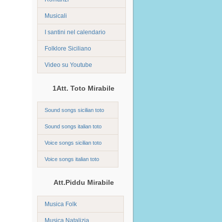
Musicali
I santini nel calendario
Folklore Siciliano
Video su Youtube
1Att. Toto Mirabile
Sound songs sicilian toto
Sound songs italian toto
Voice songs sicilian toto
Voice songs italian toto
Att.Piddu Mirabile
Musica Folk
Musica Natalizia