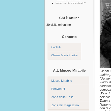
Nome utente dimenticato?
Chi è online
30 visitatori online
Contatto
Contatti
Chiusa Sclafani online
Att. Museo Mirabile
Gianni 
scritto 
“Sentier
Museo Mirabile
luoghi d
associa
Benvenuti
corposa
Blasi. I
celebre
Zona della Casa
Trapani
Naziona
Zona del magazzino
con la 