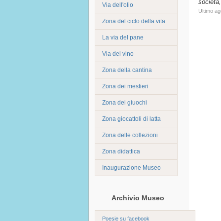
societ
Via dell'olio
Ultimo a
Zona del ciclo della vita
La via del pane
Via del vino
Zona della cantina
Zona dei mestieri
Zona dei giuochi
Zona giocattoli di latta
Zona delle collezioni
Zona didattica
Inaugurazione Museo
Archivio Museo
Poesie su facebook