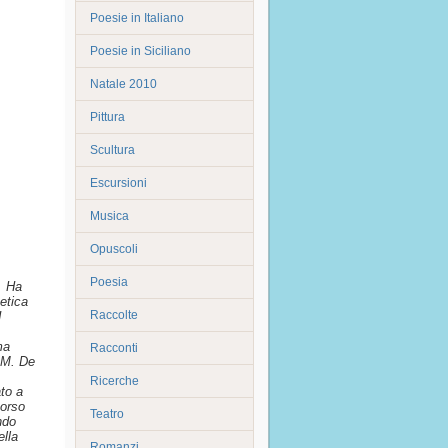
Poesie in Italiano
Poesie in Siciliano
Natale 2010
Pittura
Scultura
Escursioni
Musica
Opuscoli
Poesia
. Ha
oetica
Raccolte
I
ma
Racconti
.M. De
Ricerche
to a
corso
Teatro
ndo
ella
Romanzi