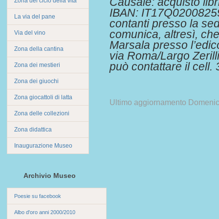
Causale: acquisto libri
Zona del ciclo della vita
IBAN: IT17Q0200825
La via del pane
contanti presso la se
comunica, altresì, che
Via del vino
Marsala presso l’edico
Zona della cantina
via Roma/Largo Zerilli
può contattare il cell
Zona dei mestieri
Zona dei giuochi
Zona giocattoli di latta
Ultimo aggiornamento Domeni
Zona delle collezioni
Zona didattica
Inaugurazione Museo
Archivio Museo
Poesie su facebook
Albo d'oro anni 2000/2010