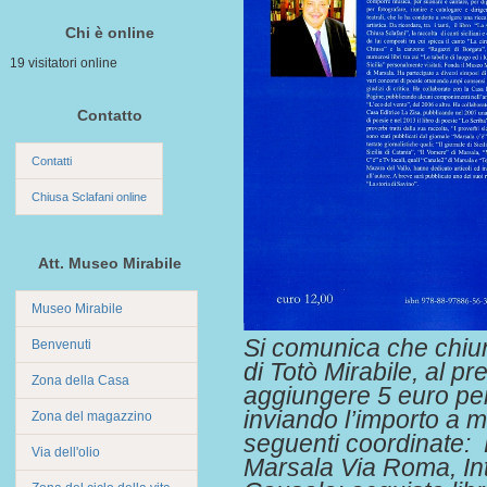
Chi è online
19 visitatori online
Contatto
Contatti
Chiusa Sclafani online
Att. Museo Mirabile
Museo Mirabile
Si comunica che chiun
Benvenuti
di Totò Mirabile, al p
Zona della Casa
aggiungere 5 euro per
inviando l’importo a 
Zona del magazzino
seguenti coordinate:
Via dell'olio
Marsala Via Roma, Int