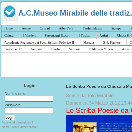
A.C.Museo Mirabile delle tradiz.
Home
Ass.ne
Com.ni
Albo d'oro
Testimonianze
Stampa
R
Chiusa
I Mestieri
Personaggi Illustri
I Titolati
Artisti
Chiusa & C
Accademia Regionale dei Poeti Siciliani Federico II
Marsala
S. P. Perriere
C
Provincia TP
Simposi
Illustri
Scrittori
Biblioteca Museo
Arco C
Login
Lo Scriba Poesie da Chiusa a Ma
Nome utente
Scritto da Totò Mirabile
Domenica 04 Marzo 2012 23:4
Password
Lo Scriba Poesie da 
Password dimenticata?
Nome utente dimenticato?