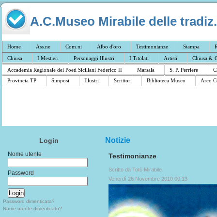
A.C.Museo Mirabile delle tradiz.
Home
Ass.ne
Com.ni
Albo d'oro
Testimonianze
Stampa
R
Chiusa
I Mestieri
Personaggi Illustri
I Titolati
Artisti
Chiusa & C
Accademia Regionale dei Poeti Siciliani Federico II
Marsala
S. P. Perriere
C
Provincia TP
Simposi
Illustri
Scrittori
Biblioteca Museo
Arco C
Notizie
Login
Nome utente
Testimonianze
Scritto da Totò Mirabile
Password
Venerdì 26 Novembre 2010 00:13
Password dimenticata?
Nome utente dimenticato?