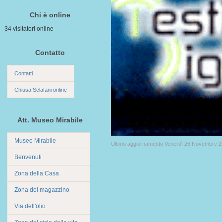
Chi è online
34 visitatori online
Contatto
Contatti
Chiusa Sclafani online
Att. Museo Mirabile
Museo Mirabile
Ultimo aggiornamento Venerdì 26 Novembre 2
Benvenuti
Zona della Casa
Zona del magazzino
Via dell'olio