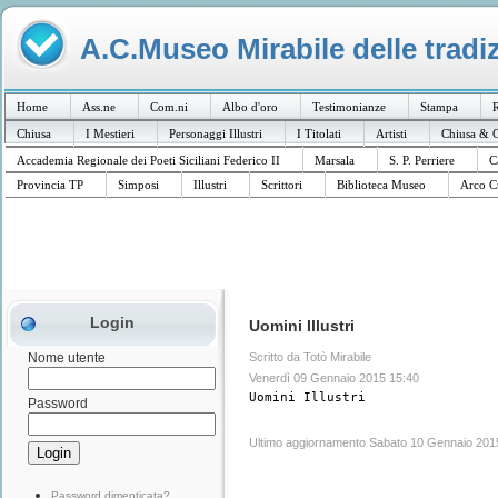
A.C.Museo Mirabile delle tradiz
Home
Ass.ne
Com.ni
Albo d'oro
Testimonianze
Stampa
R
Chiusa
I Mestieri
Personaggi Illustri
I Titolati
Artisti
Chiusa & C
Accademia Regionale dei Poeti Siciliani Federico II
Marsala
S. P. Perriere
C
Provincia TP
Simposi
Illustri
Scrittori
Biblioteca Museo
Arco C
Login
Uomini Illustri
Scritto da Totò Mirabile
Nome utente
Venerdì 09 Gennaio 2015 15:40
Uomini Illustri
Password
Ultimo aggiornamento Sabato 10 Gennaio 201
Password dimenticata?