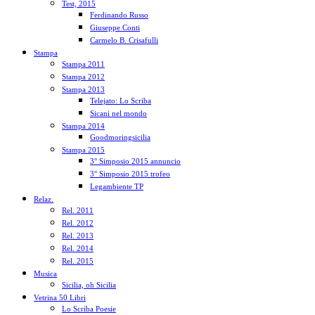
Test, 2015
Ferdinando Russo
Giuseppe Conti
Carmelo B. Crisafulli
Stampa
Stampa 2011
Stampa 2012
Stampa 2013
Telejato: Lo Scriba
Sicani nel mondo
Stampa 2014
Goodmoringsicilia
Stampa 2015
3° Simposio 2015 annuncio
3° Simposio 2015 trofeo
Legambiente TP
Relaz.
Rel. 2011
Rel. 2012
Rel. 2013
Rel. 2014
Rel. 2015
Musica
Sicilia, oh Sicilia
Vetrina 50 Libri
Lo Scriba Poesie