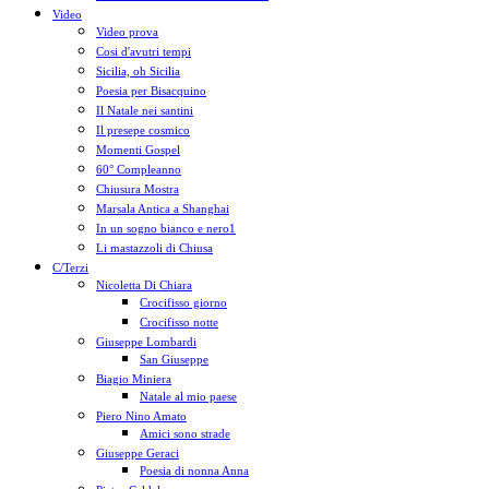
Video
Video prova
Cosi d'avutri tempi
Sicilia, oh Sicilia
Poesia per Bisacquino
Il Natale nei santini
Il presepe cosmico
Momenti Gospel
60° Compleanno
Chiusura Mostra
Marsala Antica a Shanghai
In un sogno bianco e nero1
Li mastazzoli di Chiusa
C/Terzi
Nicoletta Di Chiara
Crocifisso giorno
Crocifisso notte
Giuseppe Lombardi
San Giuseppe
Biagio Miniera
Natale al mio paese
Piero Nino Amato
Amici sono strade
Giuseppe Geraci
Poesia di nonna Anna