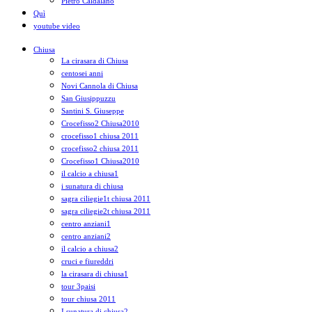
Pietro Caldalano
Quì
youtube video
Chiusa
La cirasara di Chiusa
centosei anni
Novi Cannola di Chiusa
San Giusippuzzu
Santini S. Giuseppe
Crocefisso2 Chiusa2010
crocefisso1 chiusa 2011
crocefisso2 chiusa 2011
Crocefisso1 Chiusa2010
il calcio a chiusa1
i sunatura di chiusa
sagra ciliegie1t chiusa 2011
sagra ciliegie2t chiusa 2011
centro anziani1
centro anziani2
il calcio a chiusa2
cruci e fiureddri
la cirasara di chiusa1
tour 3paisi
tour chiusa 2011
I sunatura di chiusa2