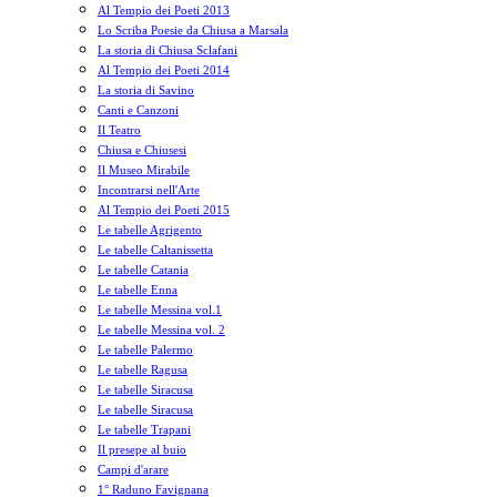
Al Tempio dei Poeti 2013
Lo Scriba Poesie da Chiusa a Marsala
La storia di Chiusa Sclafani
Al Tempio dei Poeti 2014
La storia di Savino
Canti e Canzoni
Il Teatro
Chiusa e Chiusesi
Il Museo Mirabile
Incontrarsi nell'Arte
Al Tempio dei Poeti 2015
Le tabelle Agrigento
Le tabelle Caltanissetta
Le tabelle Catania
Le tabelle Enna
Le tabelle Messina vol.1
Le tabelle Messina vol. 2
Le tabelle Palermo
Le tabelle Ragusa
Le tabelle Siracusa
Le tabelle Siracusa
Le tabelle Trapani
Il presepe al buio
Campi d'arare
1° Raduno Favignana