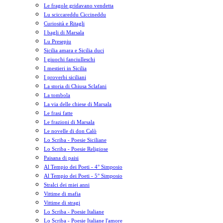
Le fragole gridavano vendetta
Lu sciccareddu Ciccineddu
Curiosità e Ritagli
I bagli di Marsala
Lu Presepiu
Sicilia amara e Sicilia duci
I giuochi fanciulleschi
I mestieri in Sicilia
I proverbi siciliani
La storia di Chiusa Sclafani
La tombola
La via delle chiese di Marsala
Le frasi fatte
Le frazioni di Marsala
Le novelle di don Calò
Lo Scriba - Poesie Siciliane
Lo Scriba - Poesie Religiose
Paisana di paisi
Al Tempio dei Poeti - 4° Simposio
Al Tempio dei Poeti - 5° Simposio
Stralci dei miei anni
Vittime di mafia
Vittime di stragi
Lo Scriba - Poesie Italiane
Lo Scriba - Poesie Italiane l'amore