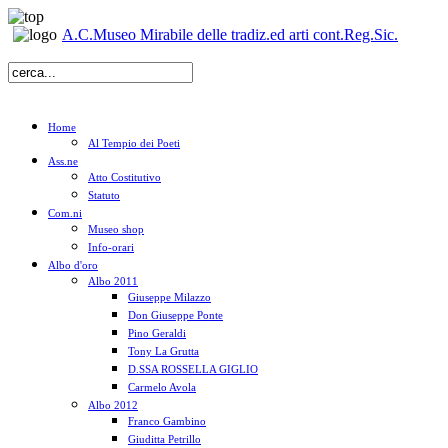
A.C.Museo Mirabile delle tradiz.ed arti cont.Reg.Sic.
Home
Al Tempio dei Poeti
Ass.ne
Atto Costitutivo
Statuto
Com.ni
Museo shop
Info-orari
Albo d'oro
Albo 2011
Giuseppe Milazzo
Don Giuseppe Ponte
Pino Geraldi
Tony La Grutta
D.SSA ROSSELLA GIGLIO
Carmelo Avola
Albo 2012
Franco Gambino
Giuditta Petrillo