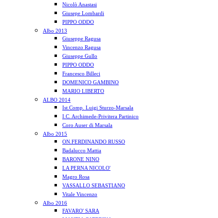
Nicolò Anastasi
Giusepe Lombardi
PIPPO ODDO
Albo 2013
Giuseppe Ragusa
Vincenzo Ragusa
Giuseppe Gullo
PIPPO ODDO
Francesco Billeci
DOMENICO GAMBINO
MARIO LIBERTO
ALBO 2014
Ist.Comp. Luigi Sturzo-Marsala
I.C. Archimede-Privitera Partinico
Coro Auser di Marsala
Albo 2015
ON.FERDINANDO RUSSO
Badalucco Mattia
BARONE NINO
LA PERNA NICOLO'
Magro Rosa
VASSALLO SEBASTIANO
Vitale Vincenzo
Albo 2016
FAVARO' SARA