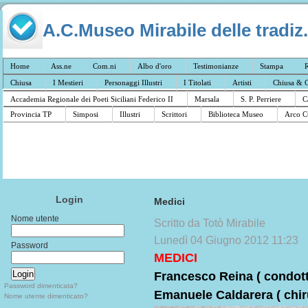
A.C.Museo Mirabile delle tradiz.
Home
Ass.ne
Com.ni
Albo d'oro
Testimonianze
Stampa
R
Chiusa
I Mestieri
Personaggi Illustri
I Titolati
Artisti
Chiusa & C
Accademia Regionale dei Poeti Siciliani Federico II
Marsala
S. P. Perriere
C
Provincia TP
Simposi
Illustri
Scrittori
Biblioteca Museo
Arco C
Login
Medici
Nome utente
Scritto da Totò Mirabile
Lunedì 04 Giugno 2012 11:23
Password
MEDICI
Francesco Reina ( condott
Password dimenticata?
Emanuele Caldarera ( chir
Nome utente dimenticato?