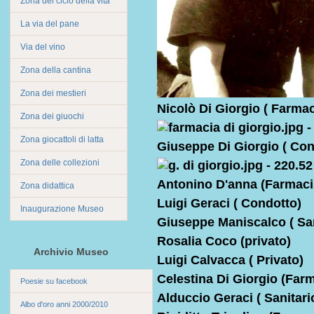
Zona del ciclo della vita
La via del pane
Via del vino
Zona della cantina
Zona dei mestieri
Nicolò Di Giorgio ( Farmac
Zona dei giuochi
Zona giocattoli di latta
Giuseppe Di Giorgio ( Con
Zona delle collezioni
Antonino D'anna (Farmaci
Zona didattica
Luigi Geraci ( Condotto)
Inaugurazione Museo
Giuseppe Maniscalco ( San
Rosalia Coco (privato)
Archivio Museo
Luigi Calvacca ( Privato)
Celestina Di Giorgio (Farm
Poesie su facebook
Alduccio Geraci ( Sanitari
Albo d'oro anni 2000/2010