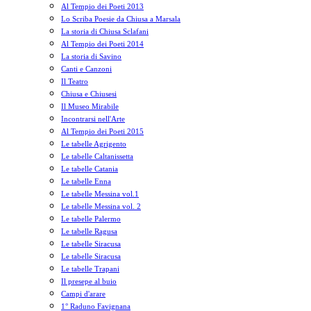
Al Tempio dei Poeti 2013
Lo Scriba Poesie da Chiusa a Marsala
La storia di Chiusa Sclafani
Al Tempio dei Poeti 2014
La storia di Savino
Canti e Canzoni
Il Teatro
Chiusa e Chiusesi
Il Museo Mirabile
Incontrarsi nell'Arte
Al Tempio dei Poeti 2015
Le tabelle Agrigento
Le tabelle Caltanissetta
Le tabelle Catania
Le tabelle Enna
Le tabelle Messina vol.1
Le tabelle Messina vol. 2
Le tabelle Palermo
Le tabelle Ragusa
Le tabelle Siracusa
Le tabelle Siracusa
Le tabelle Trapani
Il presepe al buio
Campi d'arare
1° Raduno Favignana