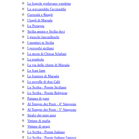
Le fragole gridavano vendetta
Lu sciccareddu Ciccineddu
Curiosità e Ritagli
I bagli di Marsala
Lu Presepiu
Sicilia amara e Sicilia duci
I giuochi fanciulleschi
I mestieri in Sicilia
I proverbi siciliani
La storia di Chiusa Sclafani
La tombola
La via delle chiese di Marsala
Le frasi fatte
Le frazioni di Marsala
Le novelle di don Calò
Lo Scriba - Poesie Siciliane
Lo Scriba - Poesie Religiose
Paisana di paisi
Al Tempio dei Poeti - 4° Simposio
Al Tempio dei Poeti - 5° Simposio
Stralci dei miei anni
Vittime di mafia
Vittime di stragi
Lo Scriba - Poesie Italiane
Lo Scriba - Poesie Italiane l'amore