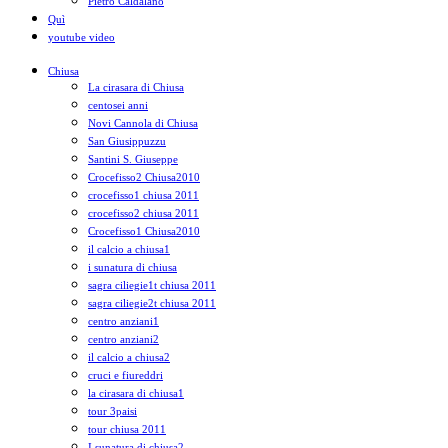
Pietro Caldalano
Quì
youtube video
Chiusa
La cirasara di Chiusa
centosei anni
Novi Cannola di Chiusa
San Giusippuzzu
Santini S. Giuseppe
Crocefisso2 Chiusa2010
crocefisso1 chiusa 2011
crocefisso2 chiusa 2011
Crocefisso1 Chiusa2010
il calcio a chiusa1
i sunatura di chiusa
sagra ciliegie1t chiusa 2011
sagra ciliegie2t chiusa 2011
centro anziani1
centro anziani2
il calcio a chiusa2
cruci e fiureddri
la cirasara di chiusa1
tour 3paisi
tour chiusa 2011
I sunatura di chiusa2