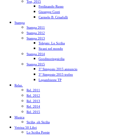
Test, 2015
Ferdinando Russo
Giuseppe Conti
Carmelo B. Crisafulli
Stampa
Stampa 2011
Stampa 2012
Stampa 2013
Telejato: Lo Scriba
Sicani nel mondo
Stampa 2014
Goodmoringsicilia
Stampa 2015
3° Simposio 2015 annuncio
3° Simposio 2015 trofeo
Legambiente TP
Relaz.
Rel. 2011
Rel. 2012
Rel. 2013
Rel. 2014
Rel. 2015
Musica
Sicilia, oh Sicilia
Vetrina 50 Libri
Lo Scriba Poesie