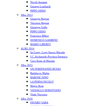
Nicolò Anastasi
Giusepe Lombardi
PIPPO ODDO
Albo 2013
Giuseppe Ragusa
Vincenzo Ragusa
Giuseppe Gullo
PIPPO ODDO
Francesco Billeci
DOMENICO GAMBINO
MARIO LIBERTO
ALBO 2014
Ist.Comp. Luigi Sturzo-Marsala
I.C. Archimede-Privitera Partinico
Coro Auser di Marsala
Albo 2015
ON.FERDINANDO RUSSO
Badalucco Mattia
BARONE NINO
LA PERNA NICOLO'
Magro Rosa
VASSALLO SEBASTIANO
Vitale Vincenzo
Albo 2016
FAVARO' SARA