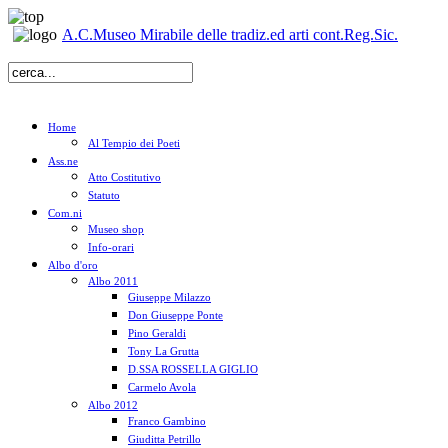
A.C.Museo Mirabile delle tradiz.ed arti cont.Reg.Sic.
Home
Al Tempio dei Poeti
Ass.ne
Atto Costitutivo
Statuto
Com.ni
Museo shop
Info-orari
Albo d'oro
Albo 2011
Giuseppe Milazzo
Don Giuseppe Ponte
Pino Geraldi
Tony La Grutta
D.SSA ROSSELLA GIGLIO
Carmelo Avola
Albo 2012
Franco Gambino
Giuditta Petrillo