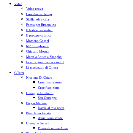
Video
Video prova
Cosi d'avutri tempi
Sicilia, oh Sicilia
Poesia per Bisacquino
Il Natale nei santini
Il presepe cosmico
Momenti Gospel
60° Compleanno
Chiusura Mostra
Marsala Antica a Shanghai
In un sogno bianco e nero1
Li mastazzoli di Chiusa
C/Terzi
Nicoletta Di Chiara
Crocifisso giorno
Crocifisso notte
Giuseppe Lombardi
San Giuseppe
Biagio Miniera
Natale al mio paese
Piero Nino Amato
Amici sono strade
Giuseppe Geraci
Poesia di nonna Anna