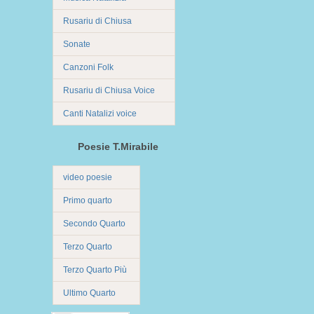
Rusariu di Chiusa
Sonate
Canzoni Folk
Rusariu di Chiusa Voice
Canti Natalizi voice
Poesie T.Mirabile
video poesie
Primo quarto
Secondo Quarto
Terzo Quarto
Terzo Quarto Più
Ultimo Quarto