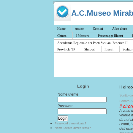
A.C.Museo Mirabil
Home
Ass.ne
Com.ni
Albo d'oro
Chiusa
I Mestieri
Personaggi Illustri
Accademia Regionale dei Poeti Siciliani Federico II
Provincia TP
Simposi
Illustri
Scrittor
Login
Il cir
Nome utente
Scritto d
Sabato 2
Password
Il cir
A volte 
volerle 
da noi s
Password dimenticata?
i canti,
Nome utente dimenticato?
dell’ent