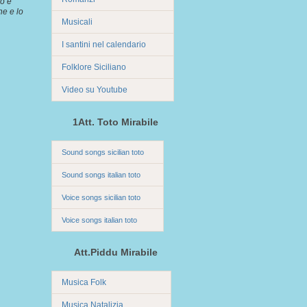
co è
ne e lo
Musicali
I santini nel calendario
Folklore Siciliano
Video su Youtube
1Att. Toto Mirabile
Sound songs sicilian toto
Sound songs italian toto
Voice songs sicilian toto
Voice songs italian toto
Att.Piddu Mirabile
Musica Folk
Musica Natalizia