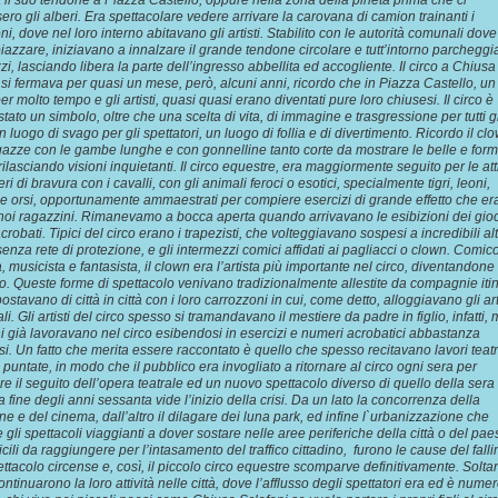
il suo tendone a Piazza Castello, oppure nella zona della pineta prima che ci
ero gli alberi. Era spettacolare vedere arrivare la carovana di camion trainanti i
ni, dove nel loro interno abitavano gli artisti. Stabilito con le autorità comunali dove
piazzare, iniziavano a innalzare il grande tendone circolare e tutt’intorno parcheggi
zi, lasciando libera la parte dell’ingresso abbellita ed accogliente. Il circo a Chiusa
 si fermava per quasi un mese, però, alcuni anni, ricordo che in Piazza Castello, un
r molto tempo e gli artisti, quasi quasi erano diventati pure loro chiusesi. Il circo è
ato un simbolo, oltre che una scelta di vita, di immagine e trasgressione per tutti gli
 luogo di svago per gli spettatori, un luogo di follia e di divertimento. Ricordo il clo
gazze con le gambe lunghe e con gonnelline tanto corte da mostrare le belle e for
ilasciando visioni inquietanti. Il circo equestre, era maggiormente seguito per le att
i di bravura con i cavalli, con gli animali feroci o esotici, specialmente tigri, leoni,
, e orsi, opportunamente ammaestrati per compiere esercizi di grande effetto che er
 noi ragazzini. Rimanevamo a bocca aperta quando arrivavano le esibizioni dei gioc
crobati. Tipici del circo erano i trapezisti, che volteggiavano sospesi a incredibili al
enza rete di protezione, e gli intermezzi comici affidati ai pagliacci o clown. Comico
, musicista e fantasista, il clown era l’artista più importante nel circo, diventandone
lo. Queste forme di spettacolo venivano tradizionalmente allestite da compagnie itin
ostavano di città in città con i loro carrozzoni in cui, come detto, alloggiavano gli art
li. Gli artisti del circo spesso si tramandavano il mestiere da padre in figlio, infatti, 
i già lavoravano nel circo esibendosi in esercizi e numeri acrobatici abbastanza
tosi. Un fatto che merita essere raccontato è quello che spesso recitavano lavori teatr
 puntate, in modo che il pubblico era invogliato a ritornare al circo ogni sera per
e il seguito dell’opera teatrale ed un nuovo spettacolo diverso di quello della sera 
a fine degli anni sessanta vide l’inizio della crisi. Da un lato la concorrenza della
one e del cinema, dall’altro il dilagare dei luna park, ed infine l`urbanizzazione che
e gli spettacoli viaggianti a dover sostare nelle aree periferiche della città o del pae
ficili da raggiungere per l’intasamento del traffico cittadino, furono le cause del fall
ettacolo circense e, così, il piccolo circo equestre scomparve definitivamente. Soltan
ntinuarono la loro attività nelle città, dove l’afflusso degli spettatori era ed è nume