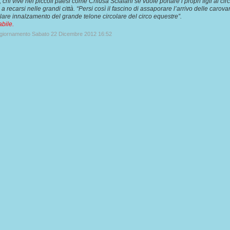
 chi vive nei piccoli paesi come Chiusa Sclafani se vuole portare i propri figli al cir
 a recarsi nelle grandi città. “Persi così il fascino di assaporare l’arrivo delle carova
lare innalzamento del grande telone circolare del circo equestre”.
abile.
ggiornamento Sabato 22 Dicembre 2012 16:52