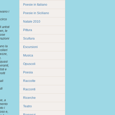
Poesie in Italiano
avano i
Poesie in Siciliano
 circo
Natale 2010
 artisti
Pittura
wn, le
mose
razioni
Scultura
ano la
Escursioni
olieri
tezze,
Musica
,
 quasi
Opuscoli
eranti,
isti e
Poesia
molti
ali
Raccolte
di
Racconti
Ricerche
se, a
imento
Teatro
to i
roso e,
Romanzi