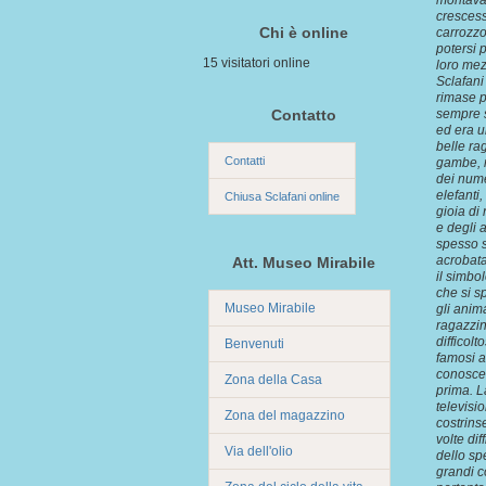
montava 
crescess
Chi è online
carrozzo
potersi 
15 visitatori online
loro mez
Sclafani
rimase pe
Contatto
sempre st
ed era un
belle ra
Contatti
gambe, r
dei numer
elefanti
Chiusa Sclafani online
gioia di
e degli a
spesso s
acrobata
Att. Museo Mirabile
il simbo
che si sp
Museo Mirabile
gli anima
ragazzin
difficol
Benvenuti
famosi a
conoscer
Zona della Casa
prima. L
televisi
Zona del magazzino
costrins
volte dif
Via dell'olio
dello sp
grandi co