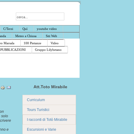
C/Terzi
Quì
youtube video
anda
Meteo a Chiusa
Siti Web
o Marsala
100 Pietanze
Video
PUBBLICAZIONI
Gruppo Lilybetano
Att.Toto Mirabile
Curriculum
Tours Turistici
non
e solo
I racconti di Totò Mirabile
scrivere
anno e
Escursioni e Varie