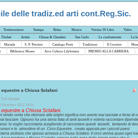
e delle tradiz.ed arti cont.Reg.Sic.
Testimonianze
Stampa
Relaz.
Musica
Vetrina 50 Libri
Video
I Titolati
Artisti
Chiusa & Chisalini
San Carlo
Le confraternite
La b
Marsala
S. P. Perriere
Catalogo Poeti
Tradizioni
Il Corriere
Muse
i
Biblioteca Museo
Arco Cultura Lilybetana
PREMIO ALLA CARRIERA
co equestre a Chiusa Sclafani
a Totò Mirabile
2 Dicembre 2012 16:51
co equestre a Chiusa Sclafani.
mi rendo conto che ritornare alle origini significa non averle mai lasciate e forse di 
mai lasciare. Ognuno ha una storia fatta di tanti tasselli e volerla raccontare dipend
tessi. Io voglio raccontarla scegliendo di raccontare questi tasselli, tentando di de
 i rumori e le atmosfere di un Circo Equestre, creato apposta per i piccoli paesi
roterra siciliano che spesso arrivava a Chiusa Sclafani. Il circo veniva quasi ogni h