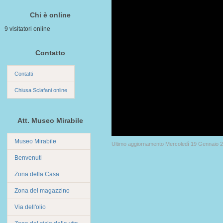
Chi è online
9 visitatori online
Contatto
Contatti
Chiusa Sclafani online
Att. Museo Mirabile
Museo Mirabile
Ultimo aggiornamento Mercoledì 19 Gennaio 
Benvenuti
Zona della Casa
Zona del magazzino
Via dell'olio