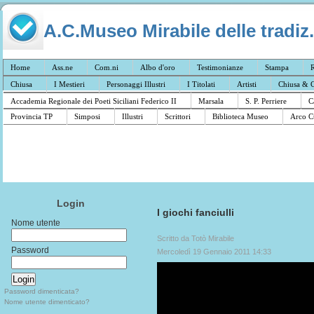
A.C.Museo Mirabile delle tradiz.
Home
Ass.ne
Com.ni
Albo d'oro
Testimonianze
Stampa
R
Chiusa
I Mestieri
Personaggi Illustri
I Titolati
Artisti
Chiusa & C
Accademia Regionale dei Poeti Siciliani Federico II
Marsala
S. P. Perriere
C
Provincia TP
Simposi
Illustri
Scrittori
Biblioteca Museo
Arco C
Login
I giochi fanciulli
Nome utente
Scritto da Totò Mirabile
Password
Mercoledì 19 Gennaio 2011 14:33
Password dimenticata?
Nome utente dimenticato?