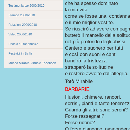
che ha spesso dominato
Testimonianze 2000/2010
la mia vita
Stampa 2000/2010
come se fosse una condanna
o il mio miglior vestito.
Relazioni 2000/2010
Se riuscirò ad avere compagn
Video 2000/2010
butterò il mantello della solitu
nel più profondo degli abissi.
Poesie su facebook2
Canterò e suonerò per tutti
Festività in Sicilia
e così con suoni e canti
bandirò la tristezza
Museo Mirabile Virtuale Facebook
strapperò la solitudine
e resterò avvolto dall'allegria.
Totò Mirabile
BARBARIE
Illusioni, chimere, rancori,
sorrisi, pianti e tante tenerezz
Guarda gli altri: sono sereni?
Forse rassegnati?
Forse ridono?
O forse piangono, nasconden