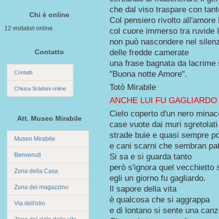
che dal viso traspare con tant
Chi è online
Col pensiero rivolto all'amore
12 visitatori online
col cuore immerso tra ruvide 
non può nascondere nel silen
Contatto
delle fredde camerate
una frase bagnata da lacrime 
Contatti
"Buona notte Amore".
Totò Mirabile
Chiusa Sclafani online
ANCHE LUI FU GAGLIARDO
Cielo coperto d'un nero minac
Att. Museo Mirabile
case vuote dai muri sgretolati
strade buie e quasi sempre p
Museo Mirabile
e cani scarni che sembran pat
Benvenuti
Si sa e si guarda tanto
però s'ignora quel vecchietto
Zona della Casa
egli un giorno fu gagliardo.
Zona del magazzino
Il sapore della vita
è qualcosa che si aggrappa
Via dell'olio
e di lontano si sente una can