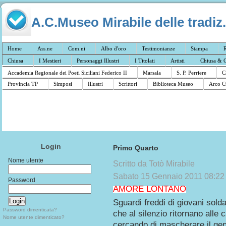
A.C.Museo Mirabile delle tradiz.
Home
Ass.ne
Com.ni
Albo d'oro
Testimonianze
Stampa
R
Chiusa
I Mestieri
Personaggi Illustri
I Titolati
Artisti
Chiusa & C
Accademia Regionale dei Poeti Siciliani Federico II
Marsala
S. P. Perriere
C
Provincia TP
Simposi
Illustri
Scrittori
Biblioteca Museo
Arco C
Login
Primo Quarto
Nome utente
Scritto da Totò Mirabile
Sabato 15 Gennaio 2011 08:22
Password
AMORE LONTANO
Sguardi freddi di giovani solda
Password dimenticata?
che al silenzio ritornano alle
Nome utente dimenticato?
cercando di mascherare il gen