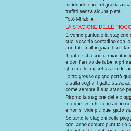
incidendo cuori di grazia assai
trafitti senza alcuna pietà.
Totò Mirabile
LA STAGIONE DELLE PIOG
E venne puntuale la stagione 
quel vecchio contadino con l
con fatica allungava il suo ta
Il gatto sulla soglia miagoland
e con l’arrivo della bella prim
gli uccelli cinguettavano di r
Tante grosse spighe portò que
e sulla soglia il gatto stava a
come sempre il suo stanco pa
Ritornò la stagione delle piog
ma quel vecchio contadino non
e non si vide più quel gatto sal
Soltanto le stagioni delle piog
ogni anno sempre puntuali e co
di quel gatto e del suo stanco