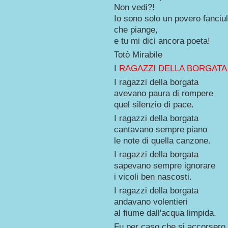
Non vedi?!
Io sono solo un povero fanciul
che piange,
e tu mi dici ancora poeta!
Totò Mirabile
I
RAGAZZI DELLA BORGATA
I ragazzi della borgata
avevano paura di rompere
quel silenzio di pace.
I ragazzi della borgata
cantavano sempre piano
le note di quella canzone.
I ragazzi della borgata
sapevano sempre ignorare
i vicoli ben nascosti.
I ragazzi della borgata
andavano volentieri
al fiume dall'acqua limpida.
Fu per caso che si accorsero