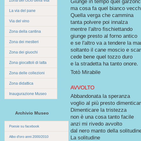
Zona del ciclo della vita
Giunge in tempo quel garzonc
ma cosa fa quel bianco vecchi
La via del pane
Quella verga che cammina
Via del vino
tanta polvere poi innalza
mentre l'altro fischiettando
Zona della cantina
giunge presto al forno antico
Zona dei mestieri
e se l'altro va a tendere la m
soltanto il cane moscio e sca
Zona dei giuochi
cede bene quel tozzo duro
Zona giocattoli di latta
e la stradetta ha tanto onore.
Totò Mirabile
Zona delle collezioni
Zona didattica
AVVOLTO
Inaugurazione Museo
Abbandonata la speranza
voglio al più presto dimenticar
Dimenticare la tristezza
Archivio Museo
non è una cosa tanto facile
anzi mi rivedo avvolto
Poesie su facebook
dal nero manto della solitudin
Albo d'oro anni 2000/2010
La solitudine