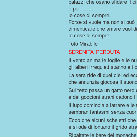
palazzi che osano sfidare il ci
e poi.........
le cose di sempre.
Forse si vuole ma non si può
dimenticare che amare vuol di
le cose di sempre.
Totò Mirabile
SERENITA' PERDUTA
Il vento anima le foglie e le 
gli alberi irrequieti stanno e i
La sera ride di quel ciel ed e
che annunzia giocosa il suono
Sul tetto passa un gatto nero 
e dei goccioni strani cadono f
Il lupo comincia a latrare e l
sembran fantasmi senza cuori e
Ecco che alcuni scheletri che
e si ode di lontano il grido st
Ribaltate le bare dei monachell