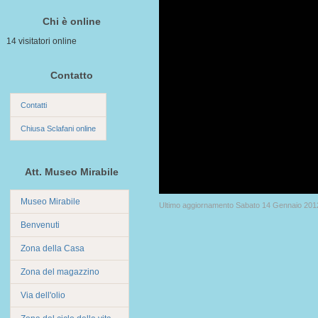
Chi è online
14 visitatori online
Contatto
Contatti
Chiusa Sclafani online
Att. Museo Mirabile
Museo Mirabile
Ultimo aggiornamento Sabato 14 Gennaio 201
Benvenuti
Zona della Casa
Zona del magazzino
Via dell'olio