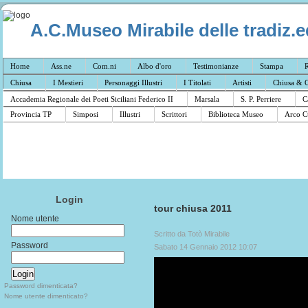
A.C.Museo Mirabile delle tradiz.e
Home
Ass.ne
Com.ni
Albo d'oro
Testimonianze
Stampa
R
Chiusa
I Mestieri
Personaggi Illustri
I Titolati
Artisti
Chiusa & C
Accademia Regionale dei Poeti Siciliani Federico II
Marsala
S. P. Perriere
C
Provincia TP
Simposi
Illustri
Scrittori
Biblioteca Museo
Arco C
Login
tour chiusa 2011
Nome utente
Scritto da Totò Mirabile
Password
Sabato 14 Gennaio 2012 10:07
Password dimenticata?
Nome utente dimenticato?