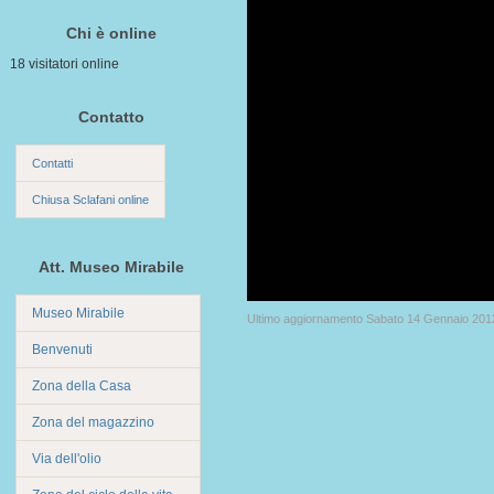
Chi è online
18 visitatori online
Contatto
Contatti
Chiusa Sclafani online
Att. Museo Mirabile
Museo Mirabile
Ultimo aggiornamento Sabato 14 Gennaio 201
Benvenuti
Zona della Casa
Zona del magazzino
Via dell'olio