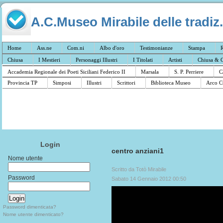
A.C.Museo Mirabile delle tradiz.
Home
Ass.ne
Com.ni
Albo d'oro
Testimonianze
Stampa
R
Chiusa
I Mestieri
Personaggi Illustri
I Titolati
Artisti
Chiusa & C
Accademia Regionale dei Poeti Siciliani Federico II
Marsala
S. P. Perriere
C
Provincia TP
Simposi
Illustri
Scrittori
Biblioteca Museo
Arco C
Login
centro anziani1
Nome utente
Scritto da Totò Mirabile
Password
Sabato 14 Gennaio 2012 00:50
Password dimenticata?
Nome utente dimenticato?