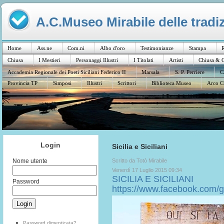
A.C.Museo Mirabile delle tradiz
Home
Ass.ne
Com.ni
Albo d'oro
Testimonianze
Stampa
R
Chiusa
I Mestieri
Personaggi Illustri
I Titolati
Artisti
Chiusa & C
Accademia Regionale dei Poeti Siciliani Federico II
Marsala
S. P. Perriere
C
Provincia TP
Simposi
Illustri
Scrittori
Biblioteca Museo
Arco C
Login
Sicilia e Siciliani
Scritto da Totò Mirabile
Nome utente
Venerdì 17 Luglio 2015 09:34
SICILIA E SICILIANI
Password
https://www.facebook.com/
Password dimenticata?