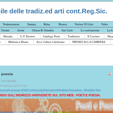
e delle tradiz.ed arti cont.Reg.Sic.
Testimonianze
Stampa
Relaz.
Musica
Vetrina 50 Libri
Video
I Titolati
Artisti
Chiusa & Chisalini
San Carlo
Le confraternite
La b
Marsala
S. P. Perriere
Catalogo Poeti
Tradizioni
Il Corriere
Muse
i
Biblioteca Museo
Arco Cultura Lilybetana
PREMIO ALLA CARRIERA
e poesia
a Totò Mirabile
24 Gennaio 2012 07:04
ww.poeti-poesia.it/SitiCommunity/SalvatoreMirabile/Salvatore_Mirabile.htm
NDO SULL'INDIRIZZO ARRIVERETE SUL SITO WEB : POETI E POESIA.