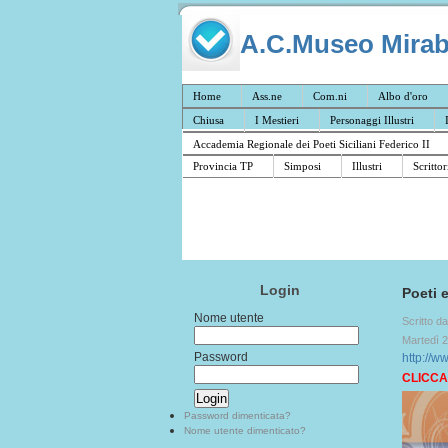
A.C.Museo Mirabil
Home
Ass.ne
Com.ni
Albo d'oro
Chiusa
I Mestieri
Personaggi Illustri
Accademia Regionale dei Poeti Siciliani Federico II
Provincia TP
Simposi
Illustri
Scrittor
Login
Poeti 
Nome utente
Scritto d
Martedì 
Password
http://w
CLICCA
Password dimenticata?
Nome utente dimenticato?