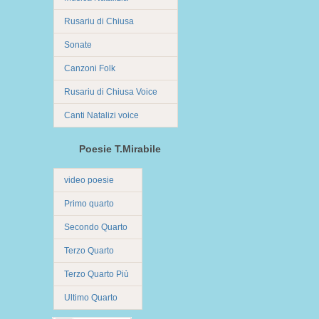
Rusariu di Chiusa
Sonate
Canzoni Folk
Rusariu di Chiusa Voice
Canti Natalizi voice
Poesie T.Mirabile
video poesie
Primo quarto
Secondo Quarto
Terzo Quarto
Terzo Quarto Più
Ultimo Quarto