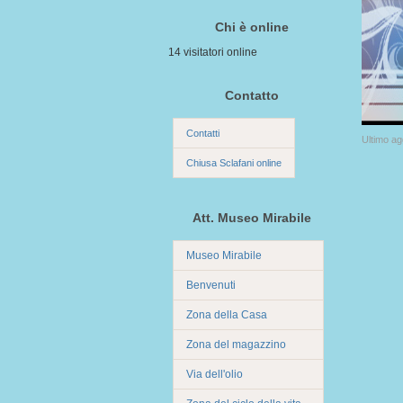
Chi è online
14 visitatori online
Contatto
Contatti
Ultimo a
Chiusa Sclafani online
Att. Museo Mirabile
Museo Mirabile
Benvenuti
Zona della Casa
Zona del magazzino
Via dell'olio