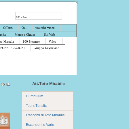
C/Terzi
Quì
youtube video
anda
Meteo a Chiusa
Siti Web
o Marsala
100 Pietanze
Video
PUBBLICAZIONI
Gruppo Lilybetano
Att.Toto Mirabile
Curriculum
Tours Turistici
I racconti di Totò Mirabile
Escursioni e Varie