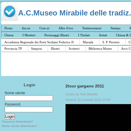
A.C.Museo Mirabile delle tradiz.
Home
Ass.ne
Com.ni
Albo d'oro
Testimonianze
Stampa
R
Chiusa
I Mestieri
Personaggi Illustri
I Titolati
Artisti
Chiusa & C
Accademia Regionale dei Poeti Siciliani Federico II
Marsala
S. P. Perriere
C
Provincia TP
Simposi
Illustri
Scrittori
Biblioteca Museo
Arco C
Login
2tour gargano 2011
Nome utente
Scritto da Totò Mirabile
Venerdì 20 Gennaio 2012 15:58
Password
Password dimenticata?
Nome utente dimenticato?