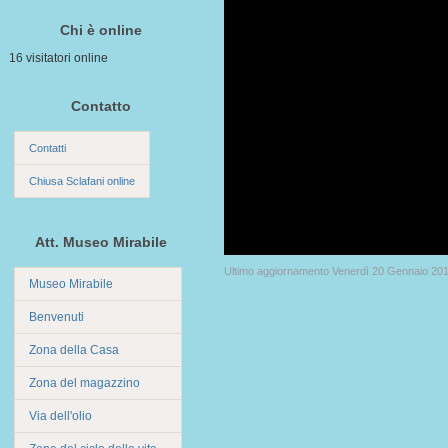
Chi è online
16 visitatori online
Contatto
Contatti
Chiusa Sclafani online
Att. Museo Mirabile
Ultimo aggiornamento Venerdì 20 Gennaio 20
Museo Mirabile
Benvenuti
Zona della Casa
Zona del magazzino
Via dell'olio